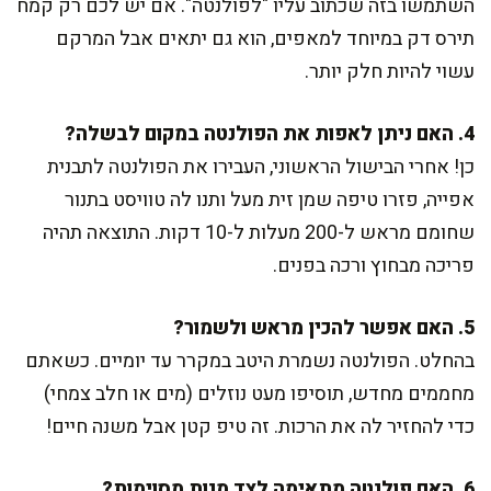
השתמשו בזה שכתוב עליו "לפולנטה". אם יש לכם רק קמח
תירס דק במיוחד למאפים, הוא גם יתאים אבל המרקם
עשוי להיות חלק יותר.
4. האם ניתן לאפות את הפולנטה במקום לבשלה?
כן! אחרי הבישול הראשוני, העבירו את הפולנטה לתבנית
אפייה, פזרו טיפה שמן זית מעל ותנו לה טוויסט בתנור
שחומם מראש ל-200 מעלות ל-10 דקות. התוצאה תהיה
פריכה מבחוץ ורכה בפנים.
5. האם אפשר להכין מראש ולשמור?
בהחלט. הפולנטה נשמרת היטב במקרר עד יומיים. כשאתם
מחממים מחדש, תוסיפו מעט נוזלים (מים או חלב צמחי)
כדי להחזיר לה את הרכות. זה טיפ קטן אבל משנה חיים!
6. האם פולנטה מתאימה לצד מנות מסוימות?