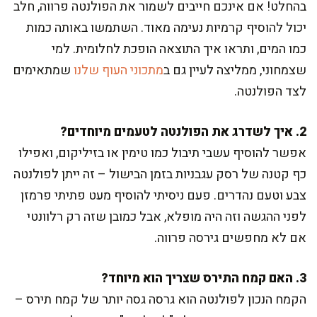
בהחלט! אם אינכם חייבים לשמור את הפולנטה פרווה, חלב
יכול להוסיף קרמיות נעימה מאוד. השתמשו באותה כמות
כמו המים, ותראו איך התוצאה הופכת לחלומית. למי
שצמחוני, ממליצה לעיין גם ב
מתכוני העוף שלנו
שמתאימים
לצד הפולנטה.
2. איך לשדרג את הפולנטה לטעמים מיוחדים?
אפשר להוסיף עשבי תיבול כמו טימין או בזיליקום, ואפילו
כף קטנה של רסק עגבניות בזמן הבישול – זה ייתן לפולנטה
צבע וטעם נהדרים. פעם ניסיתי להוסיף מעט פתיתי פרמזן
לפני ההגשה וזה היה מופלא, אבל כמובן שזה רק רלוונטי
אם לא מחפשים גירסה פרווה.
3. האם קמח התירס שצריך הוא מיוחד?
הקמח הנכון לפולנטה הוא גרסה גסה יותר של קמח תירס –