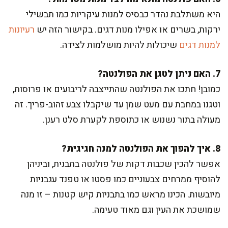
היא משתלבת נהדר כבסיס למנות עיקריות כמו תבשילי
ירקות, בשרים או אפילו מנות דגים. בקישור הזה יש
רעיונות
למנות דגים
שיכולות להיות מושלמות לצידה.
7. האם ניתן לטגן את הפולנטה?
כמובן! חתכו את הפולנטה שהתייצבה לריבועים או פרוסות,
וטגנו במחבת עם מעט שמן עד שיקבלו צבע זהוב-פריך. זה
מעולה בתור נשנוש או כתוספת לקערת סלט רענן.
8. איך להפוך את הפולנטה למנה חגיגית?
אפשר להכין שכבות דקות של פולנטה בתבנית, וביניהן
להוסיף ממרחים צבעוניים כמו פסטו או טפנד עגבניות
מיובשות. הכינו מראש כמו בתבניות קיש קטנות – זו מנה
שמושכת את העין וגם מאוד טעימה.