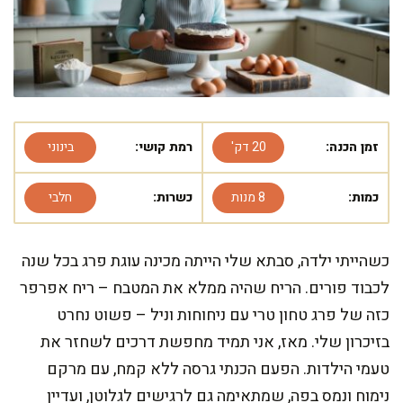
זמן הכנה:
20 דק'
רמת קושי:
בינוני
כמות:
8 מנות
כשרות:
חלבי
כשהייתי ילדה, סבתא שלי הייתה מכינה עוגת פרג בכל שנה
לכבוד פורים. הריח שהיה ממלא את המטבח – ריח אפרפר
כזה של פרג טחון טרי עם ניחוחות וניל – פשוט נחרט
בזיכרון שלי. מאז, אני תמיד מחפשת דרכים לשחזר את
טעמי הילדות. הפעם הכנתי גרסה ללא קמח, עם מרקם
נימוח ונמס בפה, שמתאימה גם לרגישים לגלוטן, ועדיין