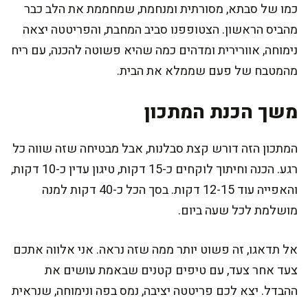
כמו של סבתא, מסורתית ומנחמת, שמחממת את הלב כבר
מהביס הראשון. הצטופפנו סביב המחבת, והפריטטה יצאה
נימוחה, אוורירית ומדהים כמה שהיא פשוטה להכנה, עם ריח
מהמטבח של פעם שממלא את הבית.
משך הכנת המתכון
המתכון הזה דורש קצת סבלנות, אבל מבטיחה שזה שווה כל
רגע. הכנה וחיתוך לוקחים כ-15 דקות, טיגון עדין כ-10 דקות,
והאפייה עוד 12-15 דקות. בסך הכל כ-40 דקות למנה
מושלמת לכל שעה ביום.
אל תדאגו, זה פשוט יותר ממה שזה נראה. אני אלווה אתכם
צעד אחר צעד, עם טיפים קטנים שבאמת עושים את
ההבדל. יצא לכם פריטטה יציבה, נמס בפה ונימוחה, שנראית