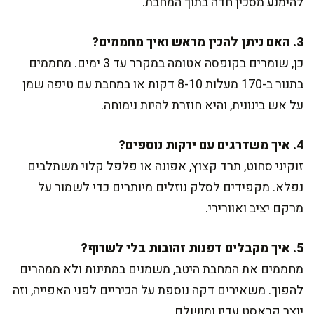
להימנע מסכין חדה בתוך המחבת.
3. האם ניתן להכין מראש ואיך מחממים?
כן, שומרים בקופסה אטומה במקרר עד 3 ימים. מחממים
בתנור ב-170 מעלות 8-10 דקות או במחבת עם טיפה שמן
על אש בינונית, והיא חוזרת להיות נימוחה.
4. איך משדרגים עם ירקות נוספים?
זוקיני סחוט, תרד קצוץ, אפונה או פלפל קלוי משתלבים
נפלא. מקפידים לסלק נוזלים מיותרים כדי לשמור על
מרקם יציב ואוורירי.
5. איך מקבלים דפנות זהובות בלי לשרוף?
מחממים את המחבת היטב, משמנים במתינות ולא ממהרים
להפוך. משאירים דקה נוספת על הכיריים לפני האפייה, וזה
יוצר קראסט עדין ומושלם.