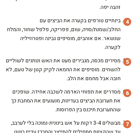
זהבה יפה.
בינתיים טורפים בקערה את הביצים עם
החלב/שמנת/סויה, שום, פפריקה, פלפל שחור, והמלח
שנשאר. אם אוהבים, מוסיפים גבינה ופטרוזיליה
לקערה.
מסירים מכסה, מגבירים מעט את האש ונותנים לשוליים
להשחים. מוסיפים את החמאה לקיק קטן של טעם, לא
חובה אבל מחמם את הלב.
מסדרים את תפוחי האדמה לשכבה אחידה. שופכים
את תערובת הביצים בעדינות, מנענעים את המחבת כך
שהתערובת תיכנס בין הפרוסות.
מבשלים 3-4 דקות על אש בינונית-נמוכה בלי לערבב,
עד שהקצוות מתחילים להתייצב והמרכז עדיין רוטט.