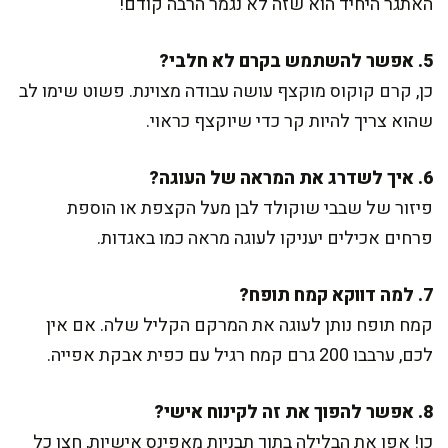
האתגר היחיד הוא שזה לא נגמר הרבה קודם!
5. אפשר להשתמש בקרם לא חלבי?
כן, קרם קוקוס מוקצף עושה עבודה מצוינת. פשוט שימו לב
שהוא צריך להיות קר כדי שיוקצף כראוי.
6. איך לשדרג את המראה של העוגה?
פיזור של שבבי שוקולד לבן מעל הקצפת או הוספת
פרחים אכילים יעניקו לעוגה מראה כמו באגדות.
7. למה דווקא קמח תופח?
קמח תופח נותן לעוגה את המרקם הקליל שלה. אם אין
לכם, ערבבו 200 גרם קמח רגיל עם כפית אבקת אפייה.
8. אפשר להפוך את זה לקינוח אישי?
כן! אפו את הבלילה בתוך תבניות מאפינס אישיות, חצו כל