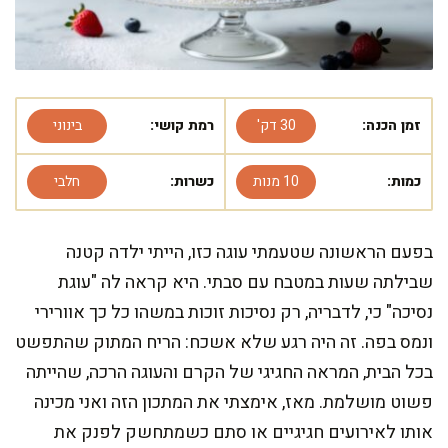
זמן הכנה:
30 דק'
רמת קושי:
בינוני
כמות:
10 מנות
כשרות:
חלבי
בפעם הראשונה שטעמתי עוגה כזו, הייתי ילדה קטנה
שבילתה שעות במטבח עם סבתי. היא קראה לה "עוגת
נסיכה" כי, לדבריה, רק נסיכות זוכות במשהו כל כך אוורירי
ונמס בפה. זה היה רגע שלא אשכח: הריח המתוק שהתפשט
בכל הבית, המראה החגיגי של הקרם והעוגה הרכה, שהייתה
פשוט מושלמת. מאז, אימצתי את המתכון הזה ואני מכינה
אותו לאירועים חגיגיים או סתם כשמתחשק לפנק את