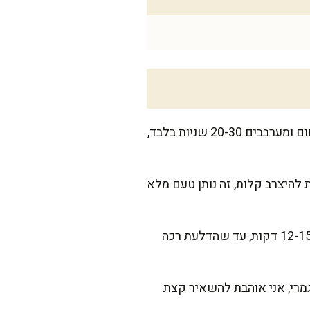
מחממים סיר רחב על אש בינונית ומוסיפים שמן זית. כשהשמן מתחיל לרקוד, מוסיפים את השום ומערבבים 20-30 שניות בלבד,
ות הדלעת ומערבבים בעדינות כדי שיתכסו בשמן והשום. נותנים להן 2-3 דקות להיצרב קלות, זה נותן טעם מלא
מוסיפים מים חמים ומלח, מערבבים, ומביאים לרתיחה. מנמיכים לאש בינונית נמוכה ומבשלים 12-15 דקות, עד שהדלעת רכה
מרי, אני אוהבת להשאיר קצת