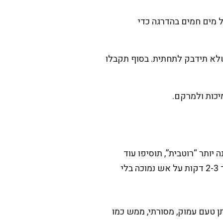
פסטה לתוך הרוטב שבסיר ומערבבים היטב. אם צריך, מוסיפים עוד 100-150 מ"ל מים חמים בהדרגה כדי
זה, בדרך כלל 10-12 דקות, ומערבבים כל 2-3 דקות כדי שלא תידבק לתחתית. בסוף תקבלו
תר “רוטבית”, תוסיפו עוד
100-200 מ"ל מים חמים בסוף הבישול וערבבו דקה. אם אתם מעדיפים סמיך כמו קרם, תבשלו עוד 2-3 דקות על אש נמוכה בלי
 טעם עמוק, מסורתי, ממש כמו