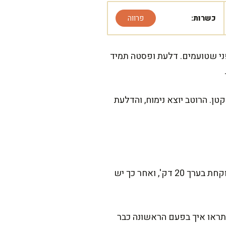
כשרות:
פרווה
ני שטועמים. דלעת ופסטה תמיד
ן. הרוטב יוצא נימוח, והדלעת
המתכון הזה קורה מהר יחסית, אבל נותן תחושה של אוכל שבושל באהבה שעות. ההכנה הפעילה לוקחת בערך 20 דק', ואחר כך יש
 ותראו איך בפעם הראשונה כבר