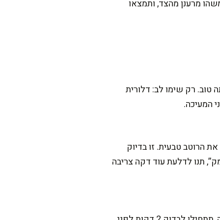
שהו מרענן מהצד, ותמצאו
 טוב. רק שימו לב: דלורית
ת הרוטב טבעית. זו בדיוק
ק”, תנו לדלעת עוד דקה צריבה
בדרך כלל זה קורה משני דברים: יותר מדי זמן בישול, או יותר מדי נוזלים שלא התאדו. בפעם הבאה, תתחילו לבדוק 2 דקות לפני