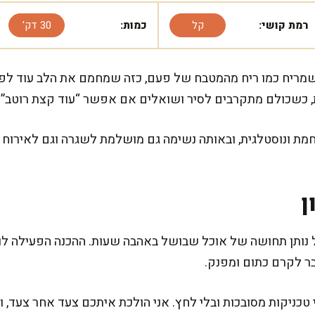
רמת קושי:
קל
כמות:
30 דק'
 שמריח כמו ריח מהמטבח של פעם, כזה שמחמם את הלב עוד לפ
ת, כשכולם מתקרבים לסיר ושואלים אם אפשר “עוד קצת רוטב”.
ת ונוסטלגית, ובאותה נשימה גם מושלמת לשגרה וגם לאירוח קט
ן
 לקרם כתום ומפנק.
לי טכניקות מסובכות ובלי לחץ. אני הולכת איתכם צעד אחר צעד,