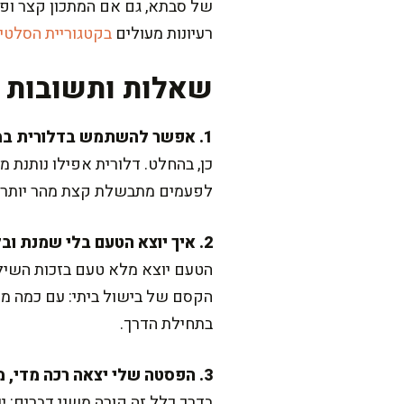
של סבתא, גם אם המתכון קצר ופש
רעיונות מעולים
בקטגוריית הסלטי
שאלות ותשובות נ
1. אפשר להשתמש בדלורית במקום דלעת?
כן, בהחלט. דלורית אפילו נותנת מ
לפעמים מתבשלת קצת מהר יותר, אז תבדקו רכות אחרי 10-12 ד
2. איך יוצא הטעם בלי שמנת ובלי גבינה?
הטעם יוצא מלא טעם בזכות השילו
הקסם של בישול ביתי: עם כמה מר
בתחילת הדרך.
3. הפסטה שלי יצאה רכה מדי, מה עשיתי לא נכון?