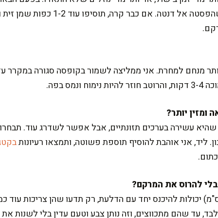
הזמן שעל האריזה ותכבהו אש כשהפסטה אל 
קם.
נמס בפה.
ת, שהיא עשירה בערכים תזונתיים, אבל אפשר לשדרג עוד. תבח
ון. ליד, אני אוהבת להוסיף תוספת פשוטה, ותמצאו רעיונות
בקטגו
תום.
, בזהירות. קוביות גזר קטנות (1 ס"מ) יכולות להיכנס יחד עם הדלעת, רק תדעו שהן צ