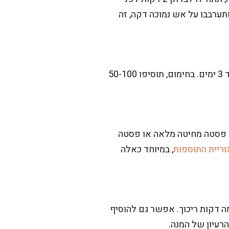
דנטה. אם כבר קרה, תוסיפו עוד 1-2 כפות שמן זית ותערבבו על אש נמוכה דקה, זה
אפשר, וזה אפילו יוצא לפעמים יותר מנחם למחרת. אני ממליצה לשמור בקופסה סגורה במקרר עד 3 ימים. בחימום, תוסיפו 50-100
רו פסטה מחיטה מלאה או פסטה
ריית התוספות
, במיוחד כאלה
ריכות עוד כמה דקות ריכוך. אפשר גם להוסיף