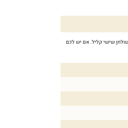
שיושבת יחד לארוחת ערב ביתית, או ל-6 סועדים סביב שולחן שישי קליל. אם יש לכם