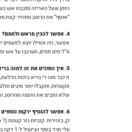
“אוסף” את הרוטב ומחזיר קצת מר
4. אפשר להכין מראש ולחמם?
מ"ל מים חמים, תערבבו על אש נמוכה 3-4 דקות, והרוטב חוזר להיות נימוח ו
5. איך הופכים את זה למנה בריאה ומזין יותר?
זו כבר מנה די בריא בזכות הדלע
מקטניות, ותקבלו יותר סיבים וחלב
שלא גונבים את ההצגה מהרוטב הכ
6. אפשר להוסיף ירקות נוספים בלי להרוס את המרקם?
כן
עלי תרד בסוף הבישול ל-1 דקה בלבד, עד שהם מתכווצים, וזה נותן צבע וטעם עדין בלי לשנות את הרעיון של המנה.