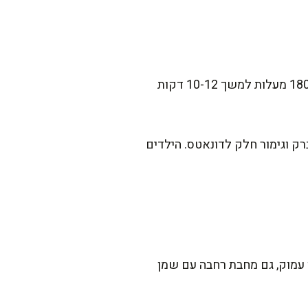
אם אתם מעדיפים גרסה בריאה יותר, אפשר בהחלט לנסות לאפות את הדונאטס בתנור בחום של 180 מעלות למשך 10-12 דקות
ברק וגימור חלק לדונאטס. הילדים
 עמוק, גם מחבת רחבה עם שמן