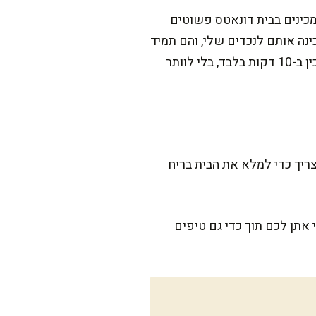
 מכינים בבית דונאטס פשוטים
נה אותם לנכדים שלי, והם תמיד
נעלמים מהשולחן תוך רגע. המתכון שאשתף איתכם כאן הוא הגרסה המהירה שלי, כזו שתוכלו להכין ב-10 דקות בלבד, בלי לוותר
 דקות, כולל טיגון. זה כל מה שצריך כדי למלא את הבית בריח
אתן לכם תוך כדי גם טיפים