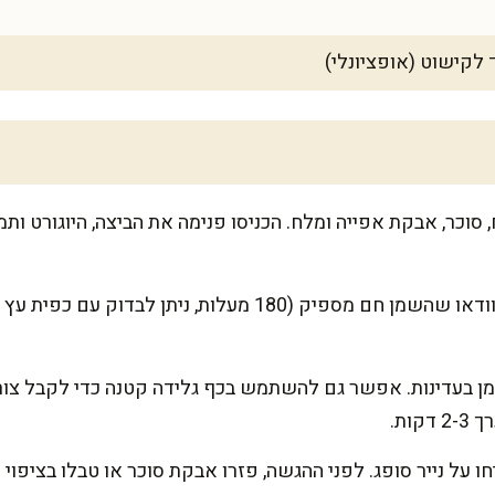
 לקישוט (אופציונלי)
סוכר, אבקת אפייה ומלח. הכניסו פנימה את הביצה, היוגורט ותמ
חממו שמן בסיר לטיגון עמוק. וודאו שהשמן חם מספיק (180 מעלות,
ן בעדינות. אפשר גם להשתמש בכף גלידה קטנה כדי לקבל צור
ות.
חו על נייר סופג. לפני ההגשה, פזרו אבקת סוכר או טבלו בציפו