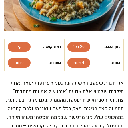
זמן הכנה:
20 דק'
רמת קושי:
קל
כמות:
4 מנות
כשרות:
פרווה
אני זוכרת שפעם ראשונה שהכנתי אפרופו קינואה, אחת
הילדים שלנו שאלה אם זה "אורז של אנשים מיוחדים".
צחקתי והסברתי שזו תוספת מהממת, שגם מזינה וגם נותנת
תחושה קצת חגיגית. מאז, בכל פעם שאני משלבת קינואה
במתכונים שלי, אני מרגישה שבאמת הוספתי משהו מיוחד.
והפעם? קינואה בשילוב דלורית קלויה וקרמלית – מתכון