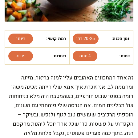
זמן הכנה:
20-25 דק'
רמת קושי:
בינוני
כמות:
4 מנות
כשרות:
פרווה
זה אחד המתכונים האהובים עליי למנה בריאה, מזינה
ומחממת לב. אני זוכרת איך אמא שלי הייתה מכינה משהו
דומה בסופי שבוע חורפיים, כשהמטבח היה מלא בניחוחות
של תבלינים חמים. את הגרסה שלי פיתחתי עם השנים,
הוספתי מרכיבים שעושים טוב לגוף ולנפש, ובעיקר –
הקפדתי על פשטות, כדי שכל אחד יוכל ליהנות מהקסם
הזה. בתוך כמה צעדים פשוטים, נקבל צלחת מלאה