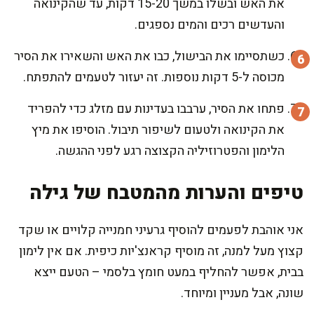
את האש ובשלו במשך 15-20 דקות, עד שהקינואה
והעדשים רכים והמים נספגים.
כשתסיימו את הבישול, כבו את האש והשאירו את הסיר
מכוסה ל-5 דקות נוספות. זה יעזור לטעמים להתפתח.
פתחו את הסיר, ערבבו בעדינות עם מזלג כדי להפריד
את הקינואה ולטעום לשיפור תיבול. הוסיפו את מיץ
הלימון והפטרוזיליה הקצוצה רגע לפני ההגשה.
טיפים והערות מהמטבח של גילה
אני אוהבת לפעמים להוסיף גרעיני חמנייה קלויים או שקד
קצוץ מעל למנה, זה מוסיף קראנצ'יות כיפית. אם אין לימון
בבית, אפשר להחליף במעט חומץ בלסמי – הטעם ייצא
שונה, אבל מעניין ומיוחד.