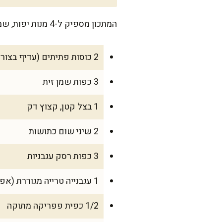
המתכון מספיק ל-4 מנות יפות, שמתאימות לארוחת צהריים מהירה או כתוספת מושלמת לארוחת ערב.
2 כוסות פתיתים (עדיף בצורת אורז או קוסקוס בינוני)
3 כפות שמן זית
1 בצל קטן, קצוץ דק
2 שיני שום כתושות
3 כפות רסק עגבניות
1 עגבנייה טרייה מגוררת (אפשר להחליף בעוד 2 כפות רסק עגבניות)
1/2 כפית פפריקה מתוקה