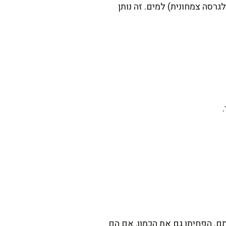
רסה צמחונית) למים. זה נותן
תם. הפחיתו גם את הכמון, אם הם