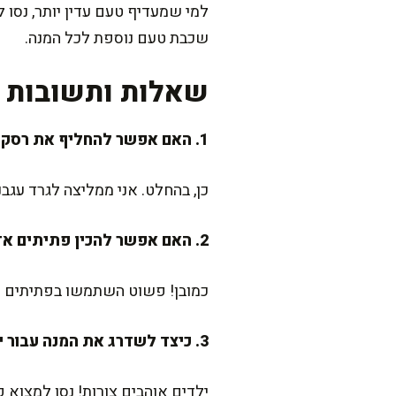
למי שמעדיף טעם עדין יותר, נסו 
שכבת טעם נוספת לכל המנה.
שאלות ותשובות נ
1. האם אפשר להחליף את רסק העגבניות במשהו אחר?
כן, בהחלט. אני ממליצה לגרד עגבני
2. האם אפשר להכין פתיתים אדומים ללא גלוטן?
כמובן! פשוט השתמשו בפתיתים ל
3. כיצד לשדרג את המנה עבור ילדים?
ילדים אוהבים צורות! נסו למצוא פ