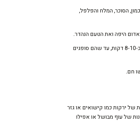
מון, הסוכר, המלח והפלפל,
האדום היפה ואת הטעם הנהדר.
שפכו את המים הרותחים מעל, ערבבו וסגרו את המכסה. הנמיכו את האש ובשלו את הפתיתים כ-8-10 דקות, עד שהם סופגים
ו חם.
של ירקות כמו קישואים או גזר
טנות של עוף מבושל או אפילו