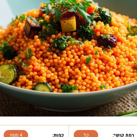
רמת קושי:
קל
כמות:
4 מנות