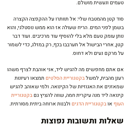
טעמים ונעשית מושלם.
סוד קטן מהמטבח שלי: אל תוותרו על ההקפצה הקצרה
בשמן לפני המים. הריח שעולה אז הוא ממש נוסטלגי, והוא
נותן עומק טעם מלא בלי להוסיף עוד מרכיבים. ועוד דבר
קטן, אחרי הבישול אל תערבבו בכף, רק במזלג, כדי לשמור
על מרקם נעים ולא דחוס.
אם אתם מחפשים מה להגיש ליד, אני אוהבת לצרף משהו
רענן מהבית, למשל
בקטגוריית הסלטים
תמצאו רעיונות
שמאזנים את האגוזיות של הקינואה. ולמי שאוהב להגיש
קינואה ליד מנה עיקרית חמה, שווה להציץ גם
בקטגוריית
העוף
או
בקטגוריית הדגים
ולבנות ארוחה ביתית מסורתית.
שאלות ותשובות נפוצות