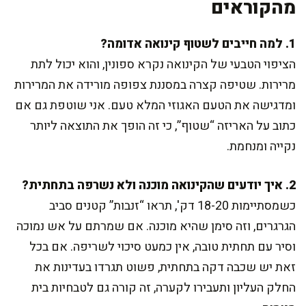
מהקוראים
1. למה חייבים לשטוף קינואה אדומה?
הציפוי הטבעי של הקינואה נקרא ספונין, והוא יכול לתת
מרירות. שטיפה קצרה במסננת צפופה מורידה את המרירות
ומדגישה את הטעם האגוזי המלא טעם. אני שוטפת גם אם
כתוב על האריזה “שטוף”, כי זה הופך את התוצאה ליותר
נקייה ומנחמת.
2. איך יודעים שהקינואה מוכנה ולא נשרפה בתחתית?
כשמסתיימות 18-20 דק', תראו “זנבות” קטנים סביב
הגרגרים, וזה סימן שהיא מוכנה. אם שמרתם על אש נמוכה
וסיר עם תחתית טובה, אין כמעט סיכוי לשריפה. אם בכל
זאת יש שכבה דקה בתחתית, פשוט תגרדו בעדינות את
החלק העליון ותעבירו לקערה, זה קורה גם לטבחיות בית