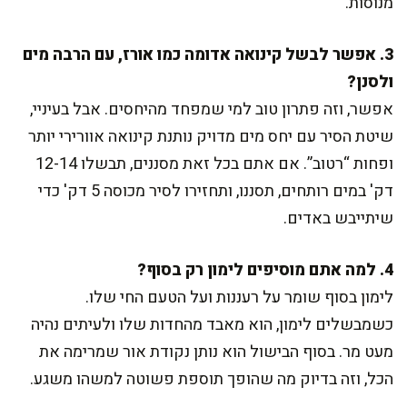
מנוסות.
3. אפשר לבשל קינואה אדומה כמו אורז, עם הרבה מים
ולסנן?
אפשר, וזה פתרון טוב למי שמפחד מהיחסים. אבל בעיניי,
שיטת הסיר עם יחס מים מדויק נותנת קינואה אוורירי יותר
ופחות “רטוב”. אם אתם בכל זאת מסננים, תבשלו 12-14
דק' במים רותחים, תסננו, ותחזירו לסיר מכוסה 5 דק' כדי
שיתייבש באדים.
4. למה אתם מוסיפים לימון רק בסוף?
לימון בסוף שומר על רעננות ועל הטעם החי שלו.
כשמבשלים לימון, הוא מאבד מהחדות שלו ולעיתים נהיה
מעט מר. בסוף הבישול הוא נותן נקודת אור שמרימה את
הכל, וזה בדיוק מה שהופך תוספת פשוטה למשהו משגע.