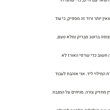
 להתרכך מעט, אבל להישאר עם חיים, כדי שהמילוי
 אותן; ברגע שאין יותר ורוד זה מספיק, כי עוד
 כמון, מלח ופלפל. מערבבים 1-2 דק' עד שהכל מצופה ברוטב מבריק ומלא טעם,
יפים כוסברה/פטרוזיליה, מערבבים ונותנים למילוי להתקרר 10 דק'. זה חשוב כדי שדפי האורז לא
המילוי ליד. אני אוהבת לעבוד
 להתרכך אבל עדיין מחזיק צורה. מניחים על המגבת