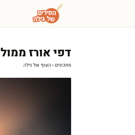
דלג
תוכן
דפי אורז ממולא
מתכונים
›
העוף של גילה