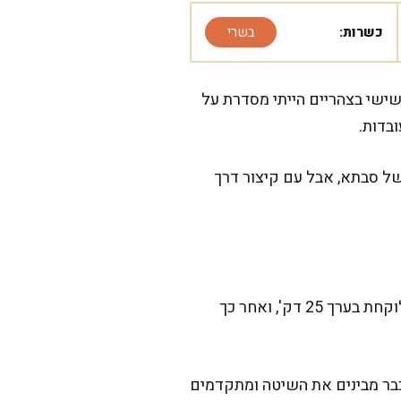
כשרות:
בשרי
ישי בצהריים הייתי מסדרת על
בדות.
של סבתא, אבל עם קיצור דרך
המתכון הזה דורש קצת התעסקות נעימה בידיים, אבל מבטיחה שזה שווה כל רגע. ההכנה הפעילה לוקחת בערך 25 דק', ואחר כך
מה שזה נראה. אני מלווה אתכם צעד צעד, וברגע שמקפלים 2 יחידות כבר מבינים את השיטה ומתקדמים