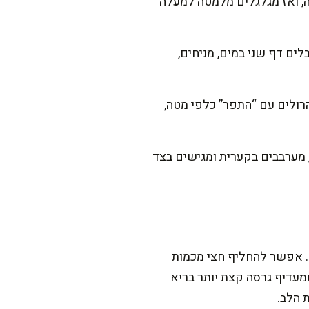
מאל פנימה, ואז מגלגלים מלמטה למעלה
לים דף שני במים, מניחים,
ונית. מניחים את הרולים עם “התפר” כלפי מטה,
 מערבבים בקערית ומגישים בצד
. אפשר להחליף חצי מכמות
ימוח. למי שמעדיף גרסה קצת יותר בריא
ת הלב.