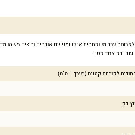
6 מנות, מושלם לארוחת ערב משפחתית או כשמגיעים אורחים ורוצים משהו
וד “רק אחד קטן”.