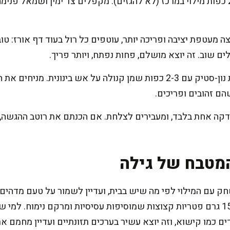
ממלאים ומקפלים: שמים 2-3 כפות מילוי במרכז (לא להגזים). מקפלים צד ימין וש
ה מעטפת יציבה ופריכה יותר, עוטפים כל רול בעוד דף אורז: טוב
 שוב. זה יוצא מושלם, פחות נפתח, ויותר פריך.
צריבה במחבת: מחממים מחבת נון-סטיק עם 2-3 כפות שמן קנולה על אש בינ
ג דקה אחת בלבד, ומעבירים לצלחת. אם הכנתם את רוטב ההגשה,
מטבח של גילה
 עם המילוי לפי מה שיש בבית, ועדיין לשמור על טעם מדהים
הפרגיות בהודו טחון, או להוסיף 150 גרם פטריות קצוצות שמוסיפות עסיסיות ומרקם נ
דים כמו קישוא, וזה יוצא עשיר בערכים תזונתיים ועדיין מחמם א