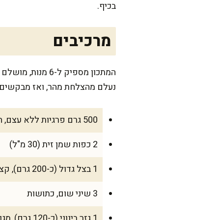
בכיף.
מרכיבים
המתכון מספיק ל-
נעלם מהצלחת מהר, ואז מבקשים ע
500 גרם פרגיות ללא עצם, חתוכות לקוביות קטנות (בערך 1 ס"מ)
2 כפות שמן זית (30 מ"ל)
1 בצל גדול (כ-200 גרם), קצוץ דק
3 שיני שום, כתושות
1 גזר בינוני (כ-120 גרם), מגורד דק