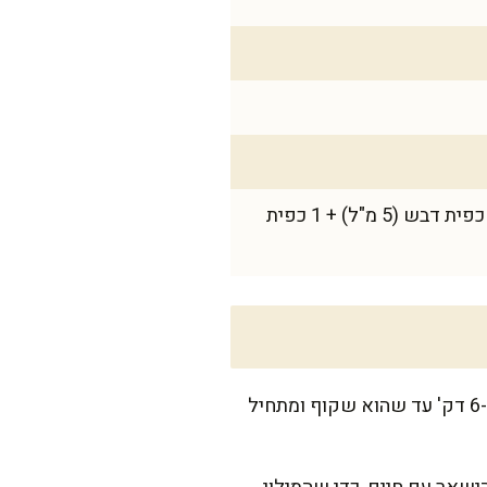
לרוטב הגשה מהיר (רשות, אבל ממכר): 2 כפות סויה (30 מ"ל) + 1 כף מיץ לימון (15 מ"ל) + 1 כפית דבש (5 מ"ל) + 1 כפית
מכינים את המילוי: מחממים מחבת גדולה על אש בינונית עם שמן זית. מוסיפים בצל ומטגנים 6-7 דק' עד שהוא שקוף ומתחיל