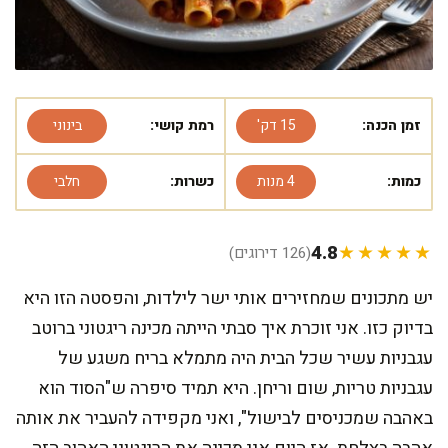
זמן הכנה:
15 דק'
רמת קושי:
בינוני
כמות:
4 מנות
כשרות:
חלבי
4.8
★★★★★
(126 דירוגים)
יש מתכונים שמחזירים אותי ישר לילדות, והפסטה הזו היא
בדיוק כזו. אני זוכרת איך סבתי הייתה מכינה ריגטוני ברוטב
עגבניות עשיר שכל הבית היה מתמלא בריח משגע של
עגבניות טריות, שום וריחן. היא תמיד סיפרה ש"הסוד הוא
באהבה שמכניסים לבישול", ואני מקפידה להעביר את אותה