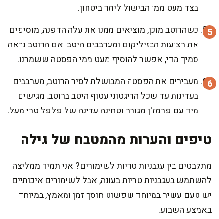
בצד מעט ממי הבישול ליתר ביטחון.
כשהרוטב מוכן, מוציאים ממנו את עלה הדפנה, מוסיפים
את רצועות הבזיליקום ומערבבים היטב. אם הרוטב נראה
סמיך מדי, אפשר להוסיף מעט ממי הפסטה ששמרנו.
מעבירים את הפסטה המבושלת לסיר הרוטב, מערבבים
בעדינות עד שכל הריגטוני עטוף היטב ברוטב. מגישים
מיד עם פרמז'ן מגורר וטחינה עדינה של פלפל טרי מעל.
טיפים והערות מהמטבח של גילה
מתלבטים בין עגבניות טריות לשימורים? אני תמיד ממליצה
להשתמש בעגבניות טריות בעונה, אבל לשימורים איכותיים
יש טעם עשיר במיוחד שפשוט חוסך זמן ומאמץ, במיוחד
באמצע השבוע.