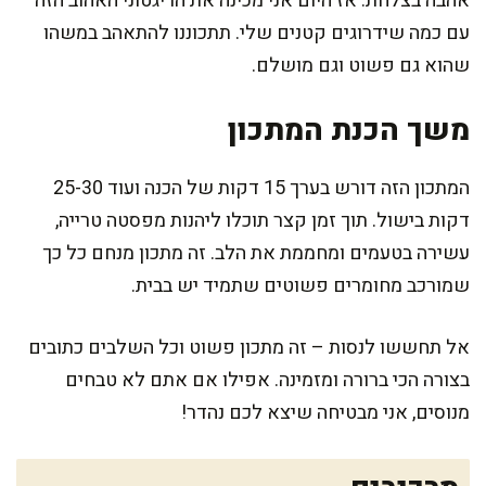
אהבה בצלחת. אז היום אני מכינה את הריגטוני האהוב הזה
עם כמה שידרוגים קטנים שלי. תתכוננו להתאהב במשהו
שהוא גם פשוט וגם מושלם.
משך הכנת המתכון
המתכון הזה דורש בערך 15 דקות של הכנה ועוד 25-30
דקות בישול. תוך זמן קצר תוכלו ליהנות מפסטה טרייה,
עשירה בטעמים ומחממת את הלב. זה מתכון מנחם כל כך
שמורכב מחומרים פשוטים שתמיד יש בבית.
אל תחששו לנסות – זה מתכון פשוט וכל השלבים כתובים
בצורה הכי ברורה ומזמינה. אפילו אם אתם לא טבחים
מנוסים, אני מבטיחה שיצא לכם נהדר!