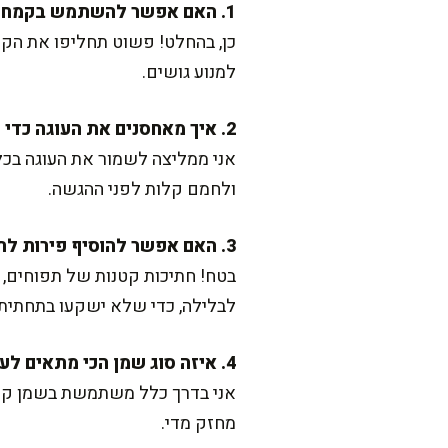
1. האם אפשר להשתמש בקמח תופח במקום קמח רגיל ואבקת אפייה?
כן, בהחלט! פשוט תחליפו את הקמ
למנוע גושים.
2. איך מאחסנים את העוגה כדי שהיא תישאר טרייה?
אני ממליצה לשמור את העוגה בכל
ולחמם קלות לפני ההגשה.
3. האם אפשר להוסיף פירות לתערובת?
בטח! חתיכות קטנות של תפוחים, 
לבלילה, כדי שלא ישקעו בתחתית.
4. איזה סוג שמן הכי מתאים לעוגה?
אני בדרך כלל משתמשת בשמן קנול
מחזק מדי.