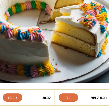
רמת קושי:
קל
כמות:
8 מנות