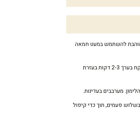
ני. אני אוהבת להשתמש במעט חמאה
בקערת ערבוב גדולה, טורפים את הביצים והסוכר עד שמתקבלת תערובת בהירה ותפוחה. זה לוקח בערך 2-3 דקות בעזרת
לימון. מערבבים בעדינות.
שלוש פעמים, תוך כדי קיפול