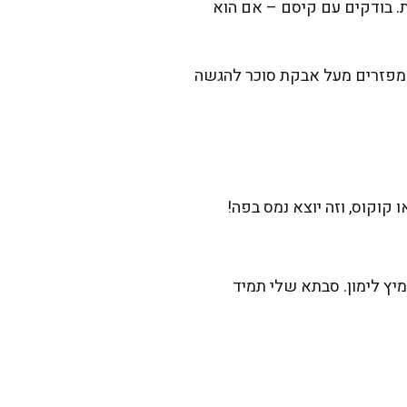
ילה לתבנית, משטחים קלות ואופים בתנור שחומם מראש למשך 35-40 דקות. בודקים עם קיסם – אם הוא
ררת לגמרי, מפזרים מעל אבקת סוכר להגשה
וקוס, וזה יוצא נמס בפה!
יץ לימון. סבתא שלי תמיד