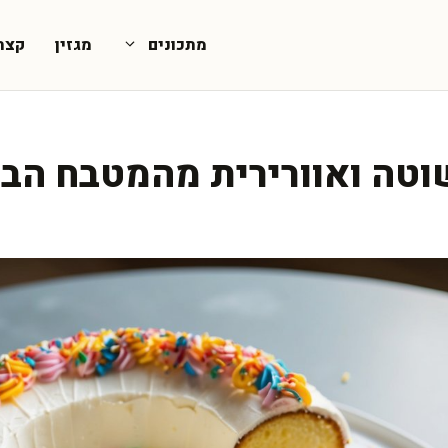
מתכונים
מגזין
קצת
טה ואוורירית מהמטבח הבי