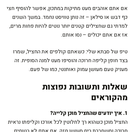
אם אתם אוהבים מעט מתיקות במתכון, אפשר להוסיף חצי
כף דבש או סילאן – זה נותן טוויסט נחמד. במשך השנים
למדתי גם שחצילים קטנים יותר נוטים להיות פחות מרים,
אז אם אתם יכולים – נסו אותם.
טיפ של סבתא שלי: כשאתם קולפים את החציל, שמרו
בצד חופן קליפה חרוכה והוסיפו מעט למנה הסופית. זה
מעניק טעם מעושן עמוק ואותנטי, כמו של פעם.
שאלות ותשובות נפוצות
מהקוראים
1. איך יודעים שהחציל מוכן קלייה?
החציל מוכן כשהוא רך לחלוטין לכל אורכו וקליפתו נראית
חרוכה ומשחררת ריח מעושן חזק. אם אתם לא בטוחים,