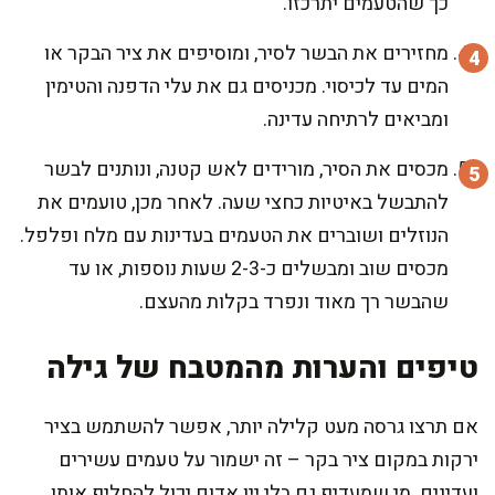
כך שהטעמים יתרכזו.
מחזירים את הבשר לסיר, ומוסיפים את ציר הבקר או
המים עד לכיסוי. מכניסים גם את עלי הדפנה והטימין
ומביאים לרתיחה עדינה.
מכסים את הסיר, מורידים לאש קטנה, ונותנים לבשר
להתבשל באיטיות כחצי שעה. לאחר מכן, טועמים את
הנוזלים ושוברים את הטעמים בעדינות עם מלח ופלפל.
מכסים שוב ומבשלים כ-2-3 שעות נוספות, או עד
שהבשר רך מאוד ונפרד בקלות מהעצם.
טיפים והערות מהמטבח של גילה
אם תרצו גרסה מעט קלילה יותר, אפשר להשתמש בציר
ירקות במקום ציר בקר – זה ישמור על טעמים עשירים
ועדינים. מי שמעדיף גם בלי יין אדום יכול להחליף אותו