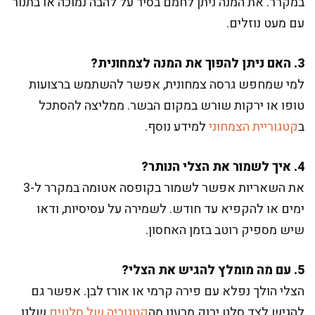
במקרר. את המנה ניתן לחמם בסיר על להבה נמוכה או בתנור
עם מעט נוזלים.
3. האם ניתן להפוך את המנה לצמחונית?
למי שמחפש גרסה צמחונית, אפשר להשתמש ברצועות
טופו או ירקות שורש במקום הבשר. ממליצה להסתכל
ב
קטגוריית הצמחוני
למידע נוסף.
4. איך לשמור את הצלי הנותר?
את השאריות אפשר לשמור בקופסה אטומה במקרר ל-3
ימים או להקפיא עד חודש. לשמירה על עסיסיות, ודאו
שיש מספיק רוטב בזמן האחסון.
5. עם מה מומלץ להגיש את הצלי?
הצלי הולך נפלא עם פירה קרמי או אורז לבן. אפשר גם
להגיש לצד סלט ירוק מרענן מה
קטגוריה של סלטים
שלנו.