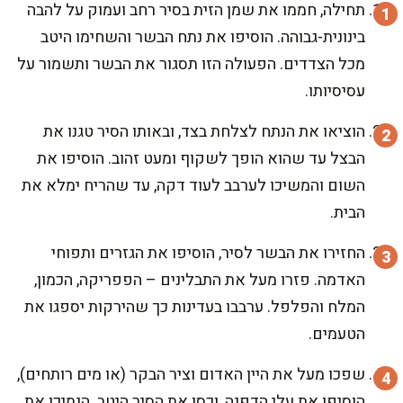
תחילה, חממו את שמן הזית בסיר רחב ועמוק על להבה
בינונית-גבוהה. הוסיפו את נתח הבשר והשחימו היטב
מכל הצדדים. הפעולה הזו תסגור את הבשר ותשמור על
עסיסיותו.
הוציאו את הנתח לצלחת בצד, ובאותו הסיר טגנו את
הבצל עד שהוא הופך לשקוף ומעט זהוב. הוסיפו את
השום והמשיכו לערבב לעוד דקה, עד שהריח ימלא את
הבית.
החזירו את הבשר לסיר, הוסיפו את הגזרים ותפוחי
האדמה. פזרו מעל את התבלינים – הפפריקה, הכמון,
המלח והפלפל. ערבבו בעדינות כך שהירקות יספגו את
הטעמים.
שפכו מעל את היין האדום וציר הבקר (או מים רותחים),
הוסיפו את עלי הדפנה, וכסו את הסיר היטב. הנמיכו את