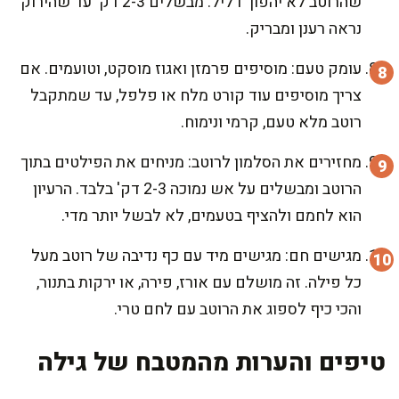
שהרוטב לא יהפוך דליל. מבשלים 2-3 דק' עד שהירוק
נראה רענן ומבריק.
עומק טעם: מוסיפים פרמזן ואגוז מוסקט, וטועמים. אם
צריך מוסיפים עוד קורט מלח או פלפל, עד שמתקבל
רוטב מלא טעם, קרמי ונימוח.
מחזירים את הסלמון לרוטב: מניחים את הפילטים בתוך
הרוטב ומבשלים על אש נמוכה 2-3 דק' בלבד. הרעיון
הוא לחמם ולהציף בטעמים, לא לבשל יותר מדי.
מגישים חם: מגישים מיד עם כף נדיבה של רוטב מעל
כל פילה. זה מושלם עם אורז, פירה, או ירקות בתנור,
והכי כיף לספוג את הרוטב עם לחם טרי.
טיפים והערות מהמטבח של גילה