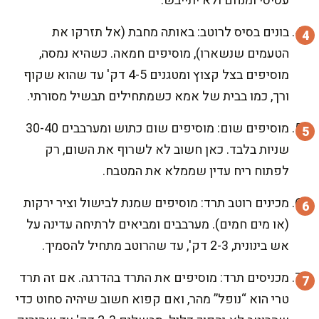
עסיסי ומנחם ולא יתייבש.
בונים בסיס לרוטב: באותה מחבת (אל תזרקו את
הטעמים שנשארו), מוסיפים חמאה. כשהיא נמסה,
מוסיפים בצל קצוץ ומטגנים 4-5 דק' עד שהוא שקוף
ורך, כמו בבית של אמא כשמתחילים תבשיל מסורתי.
מוסיפים שום: מוסיפים שום כתוש ומערבבים 30-40
שניות בלבד. כאן חשוב לא לשרוף את השום, רק
לפתוח ריח עדין שממלא את המטבח.
מכינים רוטב תרד: מוסיפים שמנת לבישול וציר ירקות
(או מים חמים). מערבבים ומביאים לרתיחה עדינה על
אש בינונית, 2-3 דק', עד שהרוטב מתחיל להסמיך.
מכניסים תרד: מוסיפים את התרד בהדרגה. אם זה תרד
טרי הוא “נופל” מהר, ואם קפוא חשוב שיהיה סחוט כדי