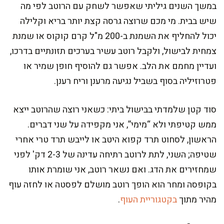
במשך השנים גיליתי שאפשר לשחק עם הרוטב לפי מה
שיש בבית. מי מכם שרוצה גרסה קצת יותר בריא וקלילה
יכול להחליף את השמנת ב-200 מ"ל קרם קוקוס או שמנת
צמחית לבישול, ולקבל רוטב עשיר בערכים תזונתיים בדרכו,
ועדיין מחמם את הלב. אפשר גם להוסיף חופן שמיר או
פטרוזיליה בסוף בשביל נגיעה מרענן וריח רענן.
סוד קטן שלמדתי בבישול ביתי: כשאני רוצה שהרוטב ייצא
ממש קטיפתי ולא “מימי”, אני מקפידה על שני דברים.
הראשון, לסחוט תרד קפוא היטב או לייבש תרד טרי אחרי
שטיפה; השני, לתת לרוטב רתיחה עדינה של 2-3 דק' לפני
שמחזירים את הדג. ואם נשאר רוטב, אני שומרת אותו
בקופסה ומחר הוא הופך רוטב מושלם לפסטה או לחזה עוף
מהיר מתוך
בקטגוריית העוף
.