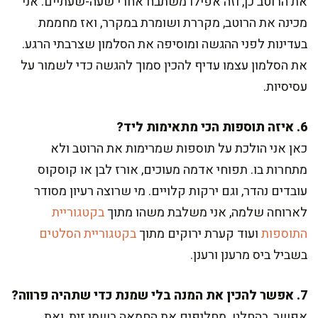
את הרוטב כן, וזה אפילו משתבח אחרי שעה-שעתיים. אני
מכינה את הרוטב, מקררת ושומרת במקרר, ואז מחממת
בעדינות לפני ההגשה ומוסיפה את הסלמון שצרבתי הרגע.
את הסלמון עצמו עדיף להכין סמוך להגשה כדי לשמור על
עסיסיות.
6. איזה תוספות הכי מתאימות ליד?
כאן אני הולכת על תוספות שמרימות את הרוטב ולא
מתחרות בו. תפוחי אדמה מעוכים, אורז לבן או קוסקוס
עובדים נהדר, וגם ירקות קלויים. מי שרוצה רעיון מסודר
לארוחה שלמה, אני משלבת משהו מתוך
בקטגוריית
התוספות
ועוד קערת ירוקים מתוך
בקטגוריית הסלטים
בשביל ביס מרענן ורענן.
7. אפשר להכין את המנה בלי שמנת כדי שתהיה פרווה?
אפשר, בהחלט. מחליפים את החמאה בשמן זית, ואת