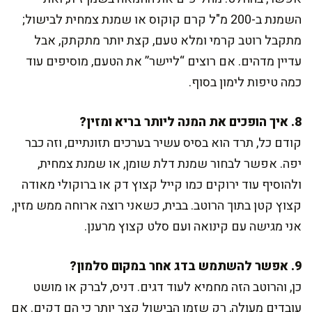
השמנת ב-200 מ"ל קרם קוקוס או שמנת צמחית לבישול;
מתקבל רוטב קרמי ומלא טעם, קצת יותר מתקתק, אבל
עדיין מדהים. אם רוצים “ליישר” את הטעם, מוסיפים עוד
כמה טיפות לימון בסוף.
8. איך הופכים את המנה ליותר בריא ומזין?
קודם כל, תרד הוא בסיס עשיר בערכים תזונתיים, וזה כבר
יפה. אפשר לבחור שמנת דלת שומן, או שמנת צמחית,
ולהוסיף עוד ירוקים כמו קייל קצוץ דק או ברוקולי מאודה
קצוץ קטן בתוך הרוטב. בבית, כשאני רוצה ארוחה ממש מזין,
אני מגישה עם קינואה ועם סלט קצוץ מרענן.
9. אפשר להשתמש בדג אחר במקום סלמון?
כן, והרוטב הזה מחמיא לעוד דגים. דניס, לברק או מושט
עובדים מעולה, רק שזמן הבישול קצר יותר כי הם דקים. אם