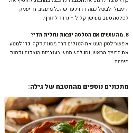
כן! אפשר לחמם את העגבניות והבצל במחבת, להוסיף את
התיבול ולבשל כמה דקות עד שהכל מתמזג. זה יעניק
לסלסה טעם מעושן קליל – נהדר לחורף.
8. מה עושים אם הסלסה יוצאת נוזלית מדי?
אפשר לסנן מעט את הנוזלים דרך מסננת דקה. כדי למנוע
את הבעיה מראש, נסו להשתמש בעגבניות מוצקות ופחות
מימיות.
מתכונים נוספים מהמטבח של גילה: