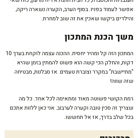
העגבניות והכוסברה, כל הבית התמלא ריח מרענן, כזה שאי
אפשר לעמוד בפניו. בסוף הערב, הקערה נשארה ריקה,
והילדים ביקשו שאכין את זה שוב למחרת.
משך הכנת המתכון
המתכון הזה קל ומהיר יחסית. ההכנה עצמה לוקחת בערך 10
דקות, והחלק הכי קשה הוא פשוט להמתין בזמן שהיא
"מתיישבת" במקרר וצוברת טעמים. אז סבלנות, מבטיחה
שזה שווה!
רמת הקושי פשוטה מאוד ומתאימה לכל אחד. כל מה
שצריך זה סכין טובה וקערה לערבוב. אני כאן ללוות אתכם
בכל שלב בדרך, אז אל תחששו.