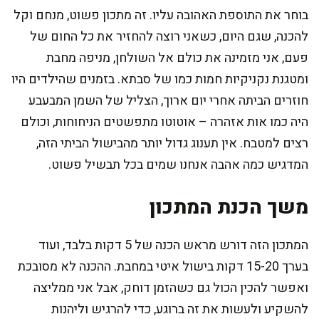
בוחר את התוספת האהובה עליו. זה מתכון פשוט, מנחם וקל
להכנה, שגם היום, כשאני רוצה להחזיר את כל החום של
פעם, אני מזמינה את כולם אל השולחן, מניפה מחבת
ומטגנת נקניקיות חמות כמו של סבתא. בזמנים שהילדים היו
חוזרים הביתה אחרי יום ארוך, הצליל של השמן המבעבע
היה כמו אות אזהרה – אוטוטו מתפשטים הניחוחות, וכולם
רצים למטבח. אין תענוג גדול יותר מהבישול הביתי הזה,
המדגיש כמה אהבה אנחנו שמים בכל תבשיל פשוט.
משך הכנת המתכון
המתכון הזה דורש מראש הכנה של 5 דקות בלבד, ועוד
בערך 15-20 דקות בישול איטי במחבת. ההכנה לא מסובכת
ואפשר להכין הכול גם כשהזמן דוחק, אבל אני ממליצה
להשקיע ולעשות את זה ברוגע, כדי להרגיש וליהנות