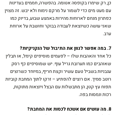
כן, רק שימרו בקופסה אטומה. בהפשרה, חממים בעדינות
עם מעט מים כדי לשמור על מרקם נימוח ולא יבש. זה מצוין
כפתרון מנחם לארוחות מהירות באמצע שבוע, בדיוק כמו
שאני עושה כשיוצאת לעבודה בבוקר וחושבת על ארוחת
ערב.
7. במה אפשר לגוון את התיבול של הנקניקיות?
כל אחד והאהבות שלו – לפעמים מוסיפים קימל, או תבלין
שאוהבים כמו תערובת גריל עוף. יש שמוסיפים כף רסק
עגבניות בשביל טעם עשיר וקצת חריף, במיוחד כשרוצים
רוטב סמיך. אם רוצים להפתיע – זרקו לתוך המחבת קוביות
תפוח עץ קטן, הן מתבשלות עם הבצל ויוצאות מתוקות,
רכות ונמסות בפה.
8. מה עושים אם אשכח לכסות את המחבת?