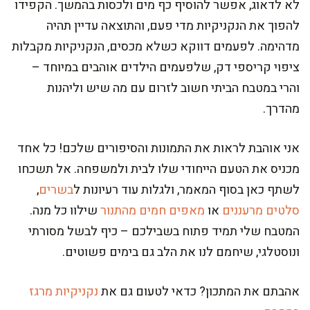
לא לדאוג, אפשר להוסיף כף מים ולכסות בהמשך. הקפידו
להפוך את הנקניקיות מדי פעם, והתוצאה עדיין תהיה
מדהימה. לפעמים דווקא כשלא מכסים, הנקניקיות מקבלות
ציפוי קריספי דק, שלפעמים הילדים אוהבים במיוחד –
והרי במטבח הביתי חשוב לזרום עם מה שיש וליהנות
מהדרך.
אני אוהבת לראות את התמונות והסיפורים שלכם! כל אחד
מכניס את הטעם הייחודי שלו לבית ולמשפחה. אל תשכחו
לשתף כאן בסוף המאמר, ולגלות עוד רעיונות ל
בשרים
,
סלטים מרעננים
או
מאפים חמים מהתנור
שילוו כל מנה.
המטבח שלי תמיד פתוח בשבילכם – כיף לבשל מסורתי
ונוסטלגי, שיחמם לנו את הלב גם בימים פשוטים.
אהבתם את המתכון? כדאי לטעום גם את
נקניקיות מרגז