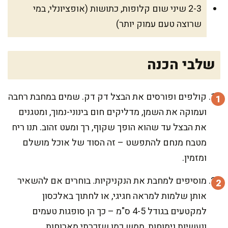
2-3 שיני שום קלופות, כתושות (אופציונלי, במי
שרוצה טעם עמוק יותר)
שלבי הכנה
קולפים ופורסים את הבצל דק דק. שמים במחבת רחבה
ועמוקה את השמן, מדליקים חום בינוני-נמוך, ומטגנים
את הבצל עד שהוא הופך שקוף, רך ומעט זהוב. תנו ריח
מטבח מנחם להתפשט – זה הסוד של אוכל מושלם
ומזמין.
מוסיפים למחבת את הנקניקיות. בוחרים אם להשאיר
אותן שלמות למראה חגיגי, או לחתוך באלכסון
למקטעים בגודל 4-5 ס"מ – כך הן סופגות טעמים
ונעשיות נימוחות, ממש כמו שזכרתי מארוחות