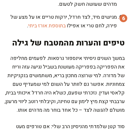
מדהים שעושה חשק לטעום.
מגישים מיד, לצד חרדל, ירקות טריים או על מצע של
פירה, לחם טרי או אפילו
בתוספת אורז ביתי
.
טיפים והערות מהמטבח של גילה
במשך השנים ניסיתי אינספור גרסאות. לפעמים מחליפה
את הפפריקה בפפריקה מעושנת בשביל נגיעה עזה וריח
של מדורה. למי שרוצה מתכון בריא, משתמשים בנקניקיות
צמחוניות. אפשר גם לוותר על השום למי שמעדיף טעם
קלאסי ועדין. נזכרתי שפעם, כשלא היה חרדל איכותי בבית,
ערבבתי קצת מיץ לימון עם טחינה, וקיבלתי רוטב ליווי מרענן,
מושלם להגשה לצד – כל אחד בוחר מה מדהים אותו.
סוד קטן שלמדתי מהניסיון הרב שלי: אם טורפים מעט