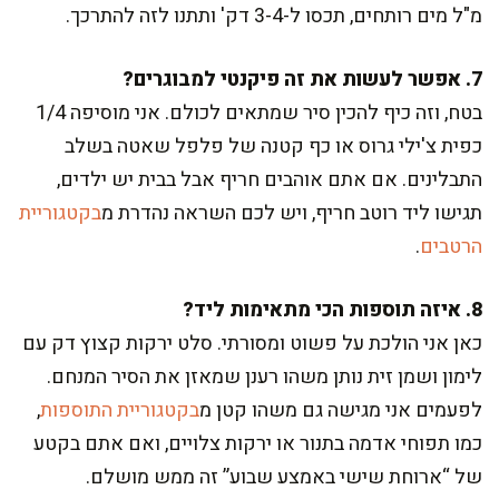
מ"ל מים רותחים, תכסו ל-3-4 דק' ותתנו לזה להתרכך.
7. אפשר לעשות את זה פיקנטי למבוגרים?
בטח, וזה כיף להכין סיר שמתאים לכולם. אני מוסיפה 1/4
כפית צ'ילי גרוס או כף קטנה של פלפל שאטה בשלב
התבלינים. אם אתם אוהבים חריף אבל בבית יש ילדים,
תגישו ליד רוטב חריף, ויש לכם השראה נהדרת מ
בקטגוריית
הרטבים
.
8. איזה תוספות הכי מתאימות ליד?
כאן אני הולכת על פשוט ומסורתי. סלט ירקות קצוץ דק עם
לימון ושמן זית נותן משהו רענן שמאזן את הסיר המנחם.
לפעמים אני מגישה גם משהו קטן מ
בקטגוריית התוספות
,
כמו תפוחי אדמה בתנור או ירקות צלויים, ואם אתם בקטע
של “ארוחת שישי באמצע שבוע” זה ממש מושלם.