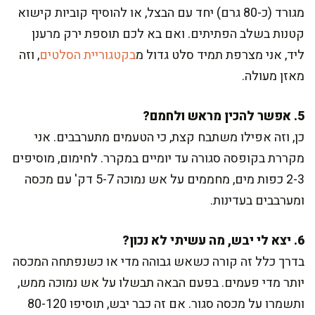
מגורד (כ-80 גרם) יחד עם הבצל, או להוסיף קוביות קישוא
קטנות בשלב הפתיתים. ואם בא לכם תוספת ירק מרענן
ליד, אני מצרפת תמיד סלט גדול מ
בקטגוריית הסלטים
, וזה
מאזן מעולה.
5. אפשר להכין מראש ולחמם?
כן, וזה אפילו משתבח קצת, כי הטעמים מתערבבים. אני
מקררת בקופסה סגורה עד יומיים במקרר. לחימום, מוסיפים
2-3 כפות מים, מחממים על אש נמוכה 5-7 דק' עם מכסה
ומערבבים בעדינות.
6. יצא לי יבש, מה עשיתי לא נכון?
בדרך כלל זה קורה כשאש גבוהה מדי או כשנפתחה המכסה
יותר מדי פעמים. בפעם הבאה תבשלו על אש נמוכה ממש,
ותשמרו על מכסה סגור. אם זה כבר יבש, תוסיפו 80-120