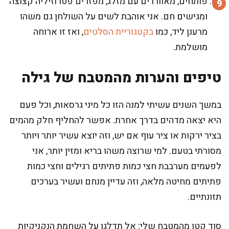
פותחים, מאווררים עם מזלג, מפזרים פטרוזיליה קצוצה
ומגישים חם. אני אוהבת לשים על השולחן גם משהו
מרענן ליד, כמו
בקטגוריית הסלטים
, ואז זו ארוחה
מושלמת.
טיפים והערות מהמטבח של גילה
במשך השנים עשיתי למנה הזו כל מיני גרסאות, וכל פעם
היא יצאה מדהים בדרך אחרת. אפשר להחליף חלק מהמים
בציר ירקות או ציר עוף אם יש, וזה יוצא עשיר יותר ויותר
מסורתי בטעם. למי שרוצה משהו בריא ומזין יותר, אני
לפעמים מערבבת חצי כמות פתיתים רגילים וחצי כמות
פתיתים מחיטה מלאה, וזה עדיין מנחם ועשיר בערכים
תזונתיים.
סוד קטן מהמטבח שלי: אל תדלגו על השחמת הנקניקיות