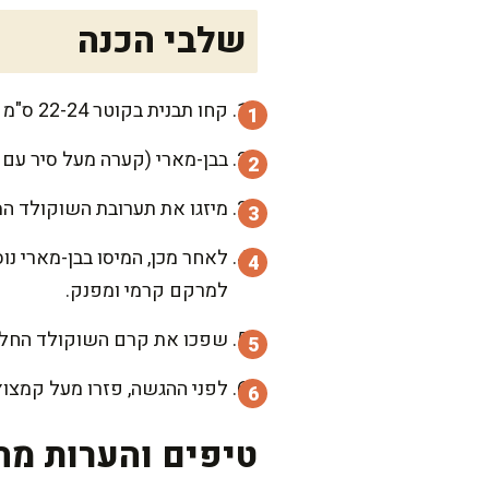
שלבי הכנה
קחו תבנית בקוטר 22-24 ס"מ ורפדו אותה בנייר אפייה. פזרו את הבייגלה השבור בתחתית בשכבה אחידה.
בבן-מארי (קערה מעל סיר עם מי
מיזגו את תערובת השוקולד המומס על
לאחר מכן, המיסו בבן-מארי נ
למרקם קרמי ומפנק.
שפכו את קרם השוקולד החלב 
לפני ההגשה, פזרו מעל קמצו
טיפים והערות מה