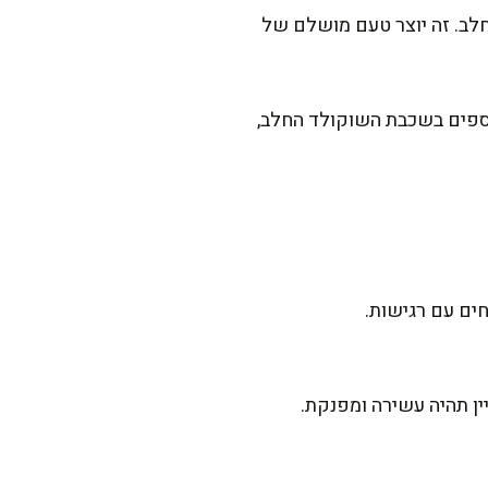
ב. זה יוצר טעם מושלם של
השוקולדים הקרמיים שלה נמצא במעט חמאה. נסו פעם לשלב 10 גרם נוספים בשכבת השוקולד החלב,
חים עם רגישות.
ין תהיה עשירה ומפנקת.