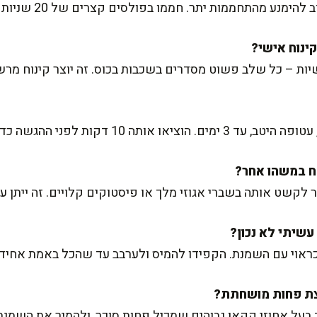
תחממות יתר. חממו בפולסים קצרים של 20 שניות וערבבו בין לבין.
יות – כל שלב פשוט מסדרים בשכבות בכוס. זה יוצר קינוח מרש
1 דקות לפני ההגשה כדי שתתרכך מעט.
קשט אותה בשברי אגוזי מלך או פיסטוקים קלויים. זה ייתן עו
ראוי עם השמנת. הקפידו להמיס ולערבב עד שהכל באמת אחיד 
על אחוזי קקאו גבוהים שמכיל פחות סוכר, ולהמיר את השמנת