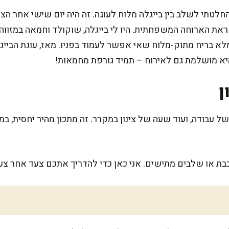
טתי לשלב בין בייגלה מלוח לעוגה. זה היה יום שישי אחר הצהרי
ראת הארוחה המשפחתית. היו לי בייגלה, שוקולד וחמאה במזווה
א בריח מתוק-מלוח שאי אפשר לעמוד בפניו. מאז, עוגת הבייגל
 היא מושלמת גם לאירוח – תמיד גורפת מחמאות!
ן
זה דורש בערך 20 דקות של עבודה, ועוד שעה של צינון במקרר. זה מתכון מהיר 
בת או שלבים מתישים. אני כאן כדי להדריך אתכם צעד אחר צעד