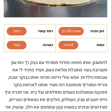
זמן הכנה:
שעה ו-20 דק'
רמת קושי:
בינוני
כמות:
8 מנות
כשרות:
בשרי
לחמעגון, אותו מאפה מזרחי מסורתי עם בצק רך כמו ענן
ותערובת בשר מתובלת ומלאת טעם, תמיד מזכיר לי את
שבתות הילדות. אמא שלי הייתה מכינה אותו בבוקר שבת,
והריח המטריף מהמטבח היה מעיר אותנו לארוחת בוקר
מפנקת שמשלבת טעמים מופלאים של בית. אני זוכרת איך
היינו יושבים סביב השולחן, חולקים את המאפים הטריים,
ומרגישים שזכינו במשהו קטן שמחמם את הלב. עכשיו, אני