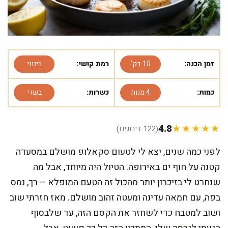
זמן הכנה:
10 דק'
רמת קושי:
בינוני
כמות:
4 מנות
כשרות:
בשרי
4.8
★★★★★
(122 דירוגים)
לפני כמה שנים, יצא לי לטעום סקאלופ מושלם במסעדה
קטנה על חוף ים באירופה. הטיול היה מיוחד, אבל מה
שנחרט לי בזיכרון יותר מהכול זה הטעם המופלא – רך, נמס
בפה, עם חמאה עדינה ומעטה זהוב מושלם. מאז חזרתי שוב
ושוב למטבח כדי לשחזר את הקסם הזה, עד שלבסוף