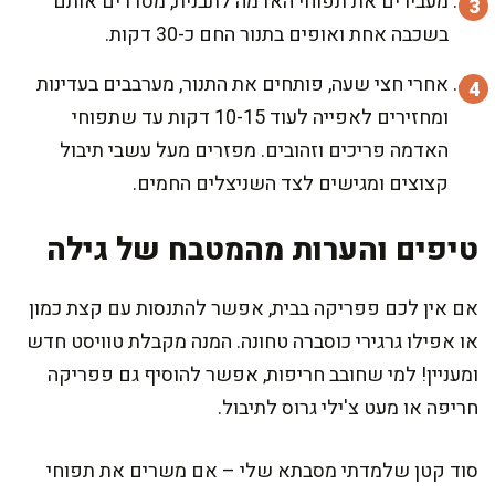
מעבירים את תפוחי האדמה לתבנית, מסדרים אותם
בשכבה אחת ואופים בתנור החם כ-30 דקות.
אחרי חצי שעה, פותחים את התנור, מערבבים בעדינות
ומחזירים לאפייה לעוד 10-15 דקות עד שתפוחי
האדמה פריכים וזהובים. מפזרים מעל עשבי תיבול
קצוצים ומגישים לצד השניצלים החמים.
טיפים והערות מהמטבח של גילה
אם אין לכם פפריקה בבית, אפשר להתנסות עם קצת כמון
או אפילו גרגירי כוסברה טחונה. המנה מקבלת טוויסט חדש
ומעניין! למי שחובב חריפות, אפשר להוסיף גם פפריקה
חריפה או מעט צ'ילי גרוס לתיבול.
סוד קטן שלמדתי מסבתא שלי – אם משרים את תפוחי