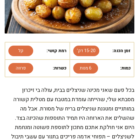
זמן הכנה:
15-20 דק'
רמת קושי:
קל
כמות:
6 מנות
כשרות:
פרווה
בכל פעם שאני מכינה שניצלים בבית, עולה בי זיכרון
מסבתא שלי, שהייתה עומדת במטבח עם מטלית קשורה
במותניים ומטגנת שניצלים בריח של מסורת. אבל מה
שהשלים את הארוחה היו תמיד התוספות שהכינה בצד.
היום אני חולקת אתכם מתכון לתוספת פשוטה ומנחמת
לשניצלים – תפוחי אדמה פריכים בתנור עם עשבי תיבול