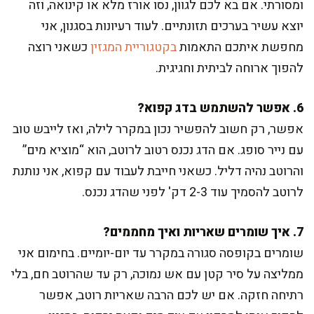
ומסורתי. אם בא לכם לגוון, נסו אורז מלא או קינואה, וזה
יוצא עשיר בערכים תזונתיים. לעוד רעיונות בסגנון, אני
מחפשת איתכם התאמות
בקטגוריית המגזין
כשאני רוצה
להפוך ארוחה לביתית וחגיגית.
6. אפשר להשתמש בדג קפוא?
אפשר, רק חשוב להפשיר נכון במקרר לילה, ואז לייבש טוב
עם נייר סופג. אם הדג נכנס רטוב לרוטב, הוא “מוציא מים”
והרוטב נהיה דליל. כשאני חייבת לעבוד עם קפוא, אני נותנת
לרוטב להסמיך עוד 2-3 דק' לפני שהדג נכנס.
7. איך שומרים שאריות ואיך מחממים?
שומרים בקופסה סגורה במקרר עד יום-יומיים. בחימום אני
ממליצה על סיר קטן עם אש נמוכה, רק עד שהרוטב חם, בלי
רתיחה חזקה. אם יש לכם הרבה שאריות רוטב, אפשר