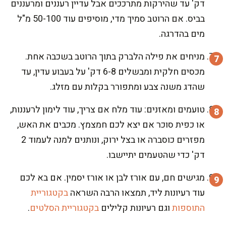
דק' עד שהירקות מתרככים אבל עדיין רעננים ומרעננים
בביס. אם הרוטב סמיך מדי, מוסיפים עוד 50-100 מ"ל
מים בהדרגה.
מניחים את פילה הלברק בתוך הרוטב בשכבה אחת.
מכסים חלקית ומבשלים 6-8 דק' על בעבוע עדין, עד
שהדג משנה צבע ומתפורר בקלות עם מזלג.
טועמים ומאזנים: עוד מלח אם צריך, עוד לימון לרעננות,
או כפית סוכר אם יצא לכם חמצמץ. מכבים את האש,
מפזרים כוסברה או בצל ירוק, ונותנים למנה לעמוד 2
דק' כדי שהטעמים יתיישבו.
מגישים חם, עם אורז לבן או אורז יסמין. אם בא לכם
עוד רעיונות ליד, תמצאו הרבה השראה
בקטגוריית
התוספות
וגם רעיונות קלילים
בקטגוריית הסלטים
.