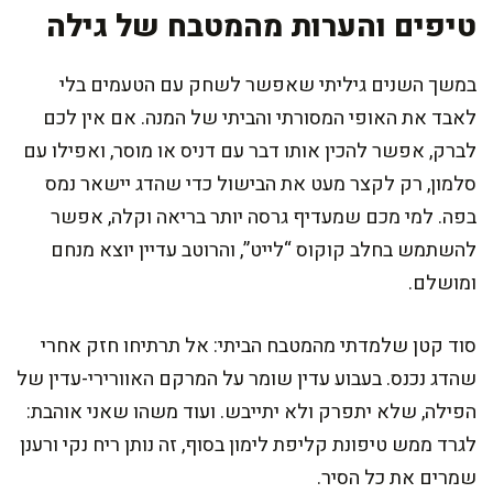
טיפים והערות מהמטבח של גילה
במשך השנים גיליתי שאפשר לשחק עם הטעמים בלי
לאבד את האופי המסורתי והביתי של המנה. אם אין לכם
לברק, אפשר להכין אותו דבר עם דניס או מוסר, ואפילו עם
סלמון, רק לקצר מעט את הבישול כדי שהדג יישאר נמס
בפה. למי מכם שמעדיף גרסה יותר בריאה וקלה, אפשר
להשתמש בחלב קוקוס “לייט”, והרוטב עדיין יוצא מנחם
ומושלם.
סוד קטן שלמדתי מהמטבח הביתי: אל תרתיחו חזק אחרי
שהדג נכנס. בעבוע עדין שומר על המרקם האוורירי-עדין של
הפילה, שלא יתפרק ולא יתייבש. ועוד משהו שאני אוהבת:
לגרד ממש טיפונת קליפת לימון בסוף, זה נותן ריח נקי ורענן
שמרים את כל הסיר.