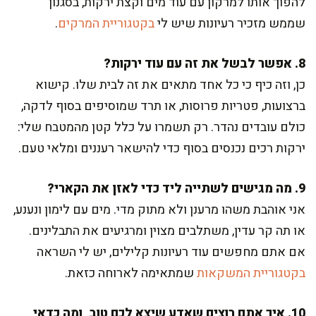
להפוך אותו למרקון עם עוד מים וקצת ירקות, בסגנון
שממש מזכיר רעיונות שיש לי
בקטגוריית המרקים
.
8. אפשר לבשל את זה עם עוד ירקות?
כן, וזה כיף כי כל אחד מתאים את זה לבית שלו. קישוא
ברצועות, פטריות פרוסות, או תרד שמוסיפים בסוף לדקה,
כולם עובדים נהדר. רק תשמרו על כלל קטן מהמטבח שלי:
ירקות רכים נכנסים בסוף כדי להישאר רעננים ומלאי טעם.
9. מה מגישים לשתייה ליד כדי לאזן את הקארי?
אני אוהבת משהו מרענן ולא מתוק מדי. מים עם לימון ונענע,
או תה קר עדין, משתלבים מצוין ומרגיעים את התבלינים.
אם אתם מחפשים עוד רעיונות קלילים, יש לי השראה
בקטגוריית המשקאות
שמתאימה לארוחה כזאת.
10. איך אתם רוצים שאדע שיצא לכם טוב, ומה כדאי