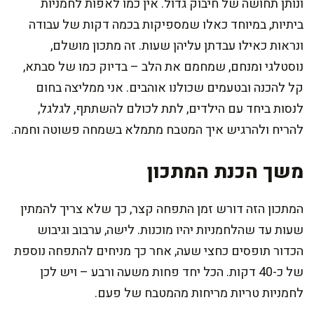
ונותן תחושה של חיבוק גדול. אין כמו לאפות לחמניות
ביתיות, במיוחד כאלו שמספיקות בכמה דקות של עבודה
ונראות כאילו עבדתן עליהן שעות. זה מתכון מושלם,
נוסטלגי ומנחם, שמחמם את הלב – בדיוק כמו של סבתא,
קל להכנה ובטעמים שכולנו אוהבים. אני ממליצה בחום
לנסות ביחד עם הילדים, לתת לכולם להשתתף, לגלגל,
להריח ולהרגיש איך המטבח מתמלא בשמחה פשוטה וחמה.
משך הכנת המתכון
המתכון הזה דורש זמן התפחה קצר, כך שלא צריך להמתין
שעות עד שהלחמניות יהיו מוכנות. לישה, ערבוב וגיבוש
הכדור תופסים כחצי שעה, אחר כך מניחים להתפחה נוספת
של כ-40 דקות. הכל יחד פחות משעה ורבע – ויש לכן
לחמניות טריות מריחות מהמטבח של פעם.