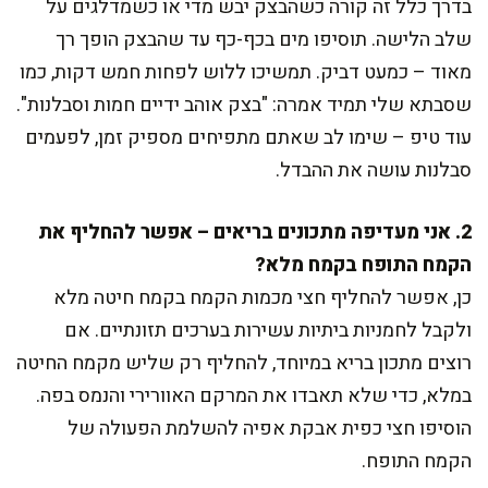
בדרך כלל זה קורה כשהבצק יבש מדי או כשמדלגים על
שלב הלישה. תוסיפו מים בכף-כף עד שהבצק הופך רך
מאוד – כמעט דביק. תמשיכו ללוש לפחות חמש דקות, כמו
שסבתא שלי תמיד אמרה: "בצק אוהב ידיים חמות וסבלנות".
עוד טיפ – שימו לב שאתם מתפיחים מספיק זמן, לפעמים
סבלנות עושה את ההבדל.
2. אני מעדיפה מתכונים בריאים – אפשר להחליף את
הקמח התופח בקמח מלא?
כן, אפשר להחליף חצי מכמות הקמח בקמח חיטה מלא
ולקבל לחמניות ביתיות עשירות בערכים תזונתיים. אם
רוצים מתכון בריא במיוחד, להחליף רק שליש מקמח החיטה
במלא, כדי שלא תאבדו את המרקם האוורירי והנמס בפה.
הוסיפו חצי כפית אבקת אפיה להשלמת הפעולה של
הקמח התופח.