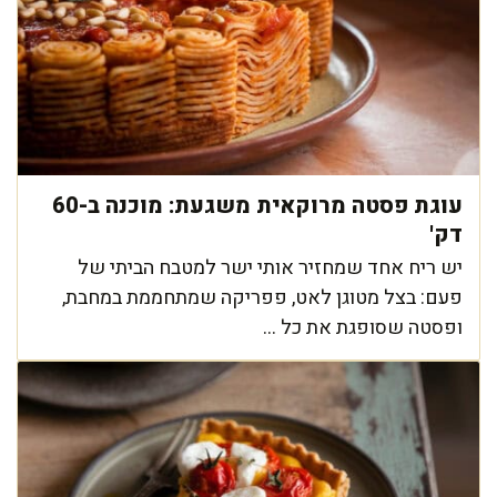
עוגת פסטה מרוקאית משגעת: מוכנה ב-60
דק'
יש ריח אחד שמחזיר אותי ישר למטבח הביתי של
פעם: בצל מטוגן לאט, פפריקה שמתחממת במחבת,
ופסטה שסופגת את כל ...