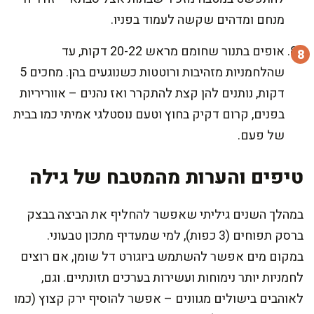
מנחם ומדהים שקשה לעמוד בפניו.
אופים בתנור שחומם מראש 20-22 דקות, עד
שהלחמניות מזהיבות ורוטטות כשנוגעים בהן. מחכים 5
דקות, נותנים להן קצת להתקרר ואז נהנים – אווריריות
בפנים, קרום דקיק בחוץ וטעם נוסטלגי אמיתי כמו בבית
של פעם.
טיפים והערות מהמטבח של גילה
במהלך השנים גיליתי שאפשר להחליף את הביצה בבצק
ברסק תפוחים (3 כפות), למי שמעדיף מתכון טבעוני.
במקום מים אפשר להשתמש ביוגורט דל שומן, אם רוצים
לחמניות יותר נימוחות ועשירות בערכים תזונתיים. וגם,
לאוהבים בישולים מגוונים – אפשר להוסיף ירק קצוץ (כמו