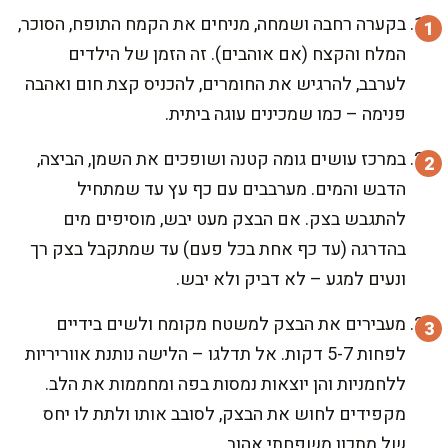
בקערה רחבה ושמחה, מניחים את הקמח התופח, הסוכר,
המלח והקצח (אם אוהבים). זה הזמן של הילדים
לערבב, להרגיש את החומרים, להכניס קצת חום ואהבה
פנימה – כמו שמכינים עוגה ביתית.
במרכז עושים גומה קטנה ושופכים את השמן, הביצה,
הדבש והמים. מערבבים עם כף עץ עד שמתחיל
להתגבש בצק. אם הבצק מעט יבש, מוסיפים מים
בהדרגה (עד כף אחת בכל פעם) עד שמתקבל בצק רך
ונעים למגע – לא דביק ולא יבש.
מעבירים את הבצק למשטח מקומח ולשים בידיים
לפחות 5-7 דקות. אל תדלגו – הלישה נותנת אווריריות
ללחמניות והן יוצאות נמסות בפה ומחממות את הלב.
מקפידים לחוש את הבצק, לסובב אותו ולתת לו יחס
של מתכון משפחתי אהוב.