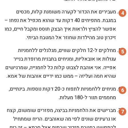
מעבירים את הכדור לקערה משומנת קלות, מכסים
במגבת. מתפיחים 40 דקות עד שהוא מכפיל את נפחו –
אפשר להציץ ולראות איך הבצק תוסס ומקבל חיים, כמו
זיכרון טוב מהילדות שחוזר אל המטבח הביתי.
מחלקים ל-12 חלקים שווים, מגלגלים ללחמניות
עגולות או אובאליות, ומניחים בתבנית מרופדת בנייר
אפייה. אני אוהבת לצבוט קלות כל לחמנייה, שמרגישים
שהיא חמה ועליזה – ממש כמו ידיים אוהבות של אמא.
מניחים ללחמניות לתפוח כ-20 דקות נוספות. בינתיים,
מחממים תנור ל-180 מעלות.
מברישים את הלחמניות בביצה, מפזרים שומשום, קצח
או גרעינים שונים לפי מה שאוהבים. הריח שמתחיל
להתפשט במטבח מזכיר שבתות אצל סבתא – זה ריח