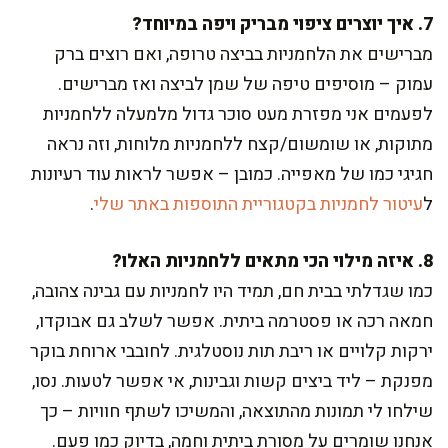
7. איך יוצרים ציפוי מבריק ויפה במיוחד?
מברישים את הלחמניות בביצה טרופה, ואם רוצים ברק
עמוק – מוסיפים טיפה של שמן לביצה ואז מברישים.
לפעמים אני מפזרת מעט סוכר גדול מלמעלה ללחמניות
מתוקות, או שומשום/קצח ללחמניות מלוחות, וזה נראה
חגיגי כמו של מאפייה. כמובן – אפשר לראות עוד רעיונות
ל
עיטור לחמניות בקטגוריית התוספות באתר שלי
.
8. איזה מילוי הכי מתאים ללחמניות האלו?
כמו שגדלתי בבית חם, תמיד היו לחמניות עם גבינה צהובה,
חמאה רכה או פסטרמה ביתית. אפשר לשלב גם אבוקדו,
ירקות קלויים או ריבת תות נוסטלגית. לחובבי ארוחת בוקר
מפנקת – ליד ביצים קשות וגבינות, אי אפשר לטעות. נסו,
שילחו לי תמונות מהתוצאה, והמשיכו לשתף חוויות – כך
אנחנו שומרים על מסורת ביתית וחמה, בדיוק כמו פעם.