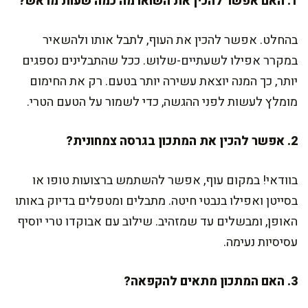
1. האם אפשר להכין את השוארמה כמה שעות מראש?
בהחלט. אפשר להכין את העוף, לתבל אותו ולהשאיר
במקרר אפילו לשעתיים-שלוש. ככל שהתבלינים נספגים
יותר, כך המנה יוצאת עשירה יותר בטעם. רק את החימום
מומלץ לעשות לפני ההגשה, כדי לשמור על הטעם הטרי.
2. אפשר להכין את המתכון בגרסה צמחונית?
בוודאי! במקום עוף, אפשר להשתמש ברצועות טופו או
בסייטן ואפילו בנבטי חיטה. מתבלים ומטפלים בדיוק באותו
האופן, ומבשלים עד שמזהיב. שילוב עם אבוקדו טרי יוסיף
עסיסיות נעימה.
3. האם המתכון מתאים להקפאה?