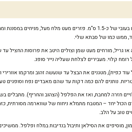
ד, ממש כמו של סבתא שלי.
 או גריל, מורחים מעט שמן וצולים היטב את פרוסות החציל עד 
ומח קלוי. מעבירים לצלחת שעליה נייר סופג.
עוד כפית), מטגנים את הבצל עד שנעשה זהוב ומרקמו אוורירי ו
ריות. נותנים להם כמה דקות עד שהם מאבדים נפח וסופגים טע
יים חזרה למחבת, ואז את הפלפל (הצהוב והחריף). מתבלים בשא
צים הכול יחד – המטבח מתמלא ניחוח של שווארמה מסורתית, כ
ם טוב על הלב.
ן, מוסיפים את הסילאן ותיבול בנדיבות במלח ופלפל. ממשיכי