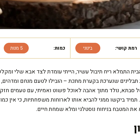
רמת קושי:
בינוני
כמות:
5 מנות
הבית התמלא ריח תיבול עשיר, הייתי עומדת לצד אבא שלי ומקל
תבלינים שנערכת בקערת מתכת – הובילו לטעם מנחם ומדהים,
 של סבתא, נולד מתוך אהבה לאוכל פשוט ואמיתי, עם טעמים חז
מיד ביקשו ממני להביא אותו לארוחות משפחתיות, כי אין כמו 
את המטבח בניחוח נוסטלגי ומלא שמחת חיים.
ן