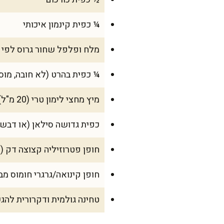
¼ כפית קינמון איכותי
מלח ופלפל שחור גרוס לפי
¼ כפית בהרט (לא חובה, מוס
מיץ מחצי לימון טרי (20 מ"ל)
כפית גדושה סילאן (או דבש – 20 ג
חופן פטרוזיליה קצוצה דק (20 גרם)
חופן קינואה/גרגרי חומוס מבושלים (לא חובה, 00
טחינה גולמית ודקרורית להג