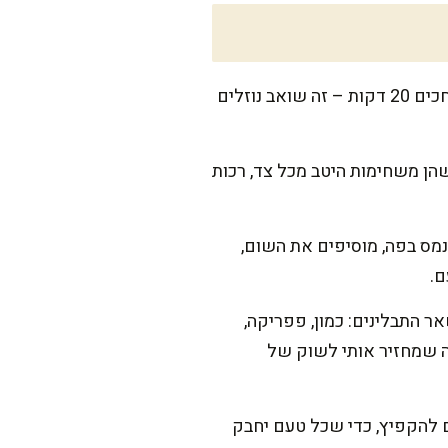
קולפים את החצילים ופורסים בעובי של כ-1.5 ס"מ. פזרים מעט מלח מעל, מניחים במסננת ומחכים 20 דקות – זה שואב נוזלים
שהן משחימות היטב מכל צד, רכות
נמס בפה, מוסיפים את השום,
ם.
ר התבלינים: כמון, פפריקה,
זה שמחזיר אותי לשוק של
ם להקפיץ, כדי שכל טעם יחבק