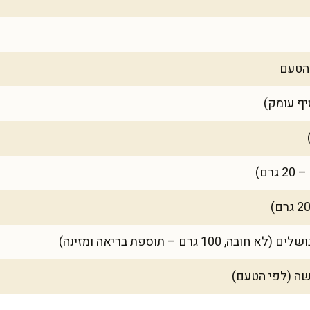
 הטעם
יף עומק)
רם)
1 גרם – תוספת בריאה ומזינה)
שה (לפי הטעם)