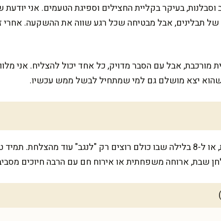
וסבלנות, בעיקר בקליית החצילים וספיגת הטעמים. אני יודעת ש
 של תבלינים, אבל מבטיחה שכל רגע שווה את ההשקעה. אחרי 
 מורכבת, אבל עם הסבר מדויק, כל אחד יכול להצליח. אני מלוו
שהוא יצא מושלם גם למי שמתחיל לבשל ממש עכשיו.
המתכון מספיק ל-5-6 מנות נדיבות, או ל-8 בלילה שבו כולם רוצים רק "לנגב" עוד מ
ן שבת, ארוחה משפחתית או אירוח חם עם הרבה חיוכים מסביב