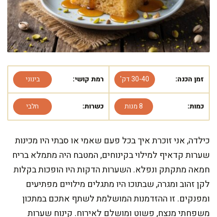
זמן הכנה:
30-40 דק'
רמת קושי:
בינוני
כמות:
8 מנות
כשרות:
חלבי
כילדה, אני זוכרת איך בכל פעם שאמי או סבתי היו מכינות
שערות קדאיף למילוי בקינוחים, המטבח היה מתמלא בריח
חמאה מתקתק ונפלא. השערות הדקות היו הופכות בקלות
לקן זהוב ומגרה, שבתוכו היו מתגלים מילויים מפתיעים
ומפנקים. זו ההזדמנות המושלמת לשתף אתכם במתכון
משפחתי מנצח, פשוט ומושלם לאירוח. קינוח שערות