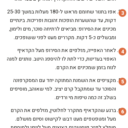
אפו בתנור שחומם מראש ל-180 מעלות במשך 25-30
דקות, עד שהשערות הופכות זהובות ופריכות. בינתיים
מכינים את הסירופ: מביאים לרתיחה סוכר, מים ולימון,
ומבשלים כ-5 דקות. מקררים מעט לפני ששופכים.
לאחר האפייה, מזלפים את הסירופ מעל הקדאיף
האפוי בעדינות, כדי לתת לו להיספג היטב. נותנים למנה
לנוח בזמן שמכינים את הקרם.
מקציפים את השמנת המתוקה יחד עם המסקרפונה
והסוכר עד שמתקבל קרם יציב. למי שאוהב, מוסיפים
בשלב זה כמה טיפות מי ורדים.
ברגע שהקדאיף מתקרר לחלוטין, מזלפים את הקרם
מעל ומטפטפים מעט דבש לקישוט וסיום מושלם.
מומלץ לפזר פיסטוקים קצוצים מעל ליופי ולתוספת