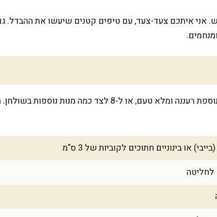
יש. אני איתכם צעד-צעד, עם טיפים קטנים שיעשו את ההבדל. ג
ומנחמים.
המתכון מספיק ל-4–6 סועדים כתוספת רעננה ומלא טעם, או ל-8 