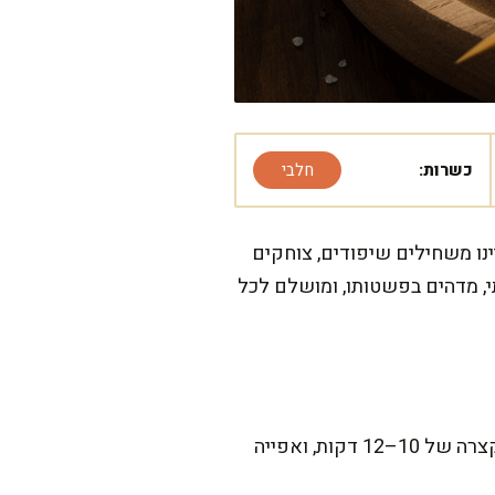
כשרות:
חלבי
נו משחילים שיפודים, צוחקים
, מדהים בפשטותו, ומושלם לכל
המתכון הזה דורש קצת סבלנות, אבל כל דקה משתלמת. ההכנה עצמה לוקחת כ-15 דקות, חליטה קצרה של 10–12 דקות, ואפייה