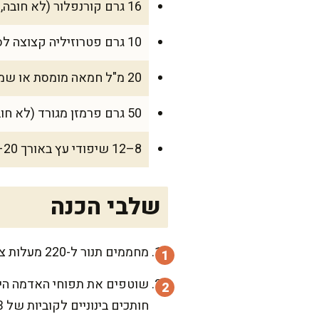
16 גרם קורנפלור (לא חובה, לקריספיות)
10 גרם פטרוזיליה קצוצה לסיום
20 מ"ל חמאה מומסת או שמן זית נוסף לסיום (לבחירה)
50 גרם פרמזן מגורד (לא חובה)
8–12 שיפודי עץ באורך 20–25 ס"מ או שיפודי מתכת
שלבי הכנה
מחממים תנור ל-220 מעלות צלזיוס טורבו. אם משתמשים בשיפודי עץ, משרים אותם במים קרים 20 דקות כדי שלא יישרפו.
שוטפים את תפוחי האדמה היטב 
חותכים בינוניים לקוביות של 3 ס"מ.