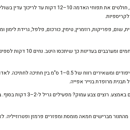
לקריספיות.
 שום, פפריקות, רוזמרין, טימין, כורכום, פלפל, גרידת לימון ומי
מוסיפים את תפוחי האדמה החמים ומע
משחילים את הקוביות על השיפודים ומשאירים רווח של 0.5–1 
תבנית מרופדת בנייר אפייה.
אופים 25–30 דקות, ומסובבים באמצע. ר
מהתנור מברישים חמאה מומסת ומפזרים פרמזן ופטרוזיליה. לא