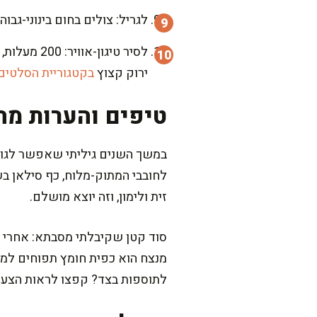
לגריל: צולים בחום בינוני-גבוה (כ-220–230 מעלות) 12–15 דקות, מסובבים כל 3–4 דקות. שומרים על ל
לסיר טיגון-אוויר: 200 מעלות, 14–18 דקות, מנערים באמצע. להגשה – מצוינים עם רטבים שתמצאו
ירוק קצוץ
בקטגוריית הסלטים
טיפים והערות מה
במשך השנים גיליתי שאפשר לגוון 
לחובבי המתוק-מלוח, כף סילאן בש
זית ולימון, וזה יוצא מושלם.
סוד קטן שקיבלתי מסבתא: אחרי החל
מנצח הוא כפית חומץ תפוחים למי ה
לתוספות בצד? קפצו לראות הצעות