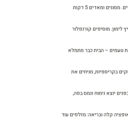
מחממים מים עם 10 גרם מלח, חולטים את תפוחי האדמה 10–12 דקות עד לריכוך עדין בשוליים. מסננים ומאדים 5 דקות
ץ לימון. מוסיפים קורנפלור
רבבים בעדינות כך שיתכסו היטב. נחים 10 דקות לספיגת טעמים – הבית כבר מתמלא
ס"מ בין חתיכה לחתיכה. לאדוקים בקריספיות, מניחים את
וצים צבע עמוק? מפעילים גריל ל-2–3 דקות בסוף. בפנים יוצא נימוח ונמס בפה,
ופציה קלה ובריאה: מזלפים עוד