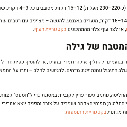
הבה אחידה.
, או לצד עוף צלוי מהמתכונים
בקטגוריית העוף
.
מטבח של גילה
בטעמים: להחליף את הרוזמרין בזעתר, או להוסיף כפית חרדל ד
לב התיבול נותנת זיגוג מדהים. לרגישים לחלב – ותרו על החמא
יטה, נותנים ניעור עדין לקוביות במסננת כדי ל"חספס" קצוות –
חליטה; תפוחי האדמה שומרים על צורה והפנים יוצא אוורירי ועד
 מגוונות
בקטגוריית התוספות
.