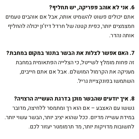
6. אני לא אוהב פפריקה, יש תחליף?
אתם יכולים פשוט להשמיט אותה, אבל אם אוהבים טעמים
חמצמצים יותר, כפית קטנה של חרדל דיז'ון יכולה להחליף
אותה נהדר.
7. האם אפשר לצלות את הבשר בתנור במקום במחבת?
זה פחות מומלץ לשייטל, כי הצלייה הפתאומית במחבת
מעניקה את הקרמול המושלם. אבל אם אתם חייבים,
השתמשו בפונקציית גריל.
8. איך יודעים שהבשר מוכן בדרגת העשייה הרצויה?
גששו עם האצבע – אם הוא רך ומתמסר ללחיצה, מדובר
במידת עשייה מדיום. ככל שהוא יציב יותר, הבשר עשוי יותר.
לתשובות מדויקות יותר, מד תרמומטר יעזור לכם.