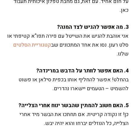
על חום אחיד. עם זאת, גם מחבת טפלון איכותית תעבוד
כאן.
3. מה אפשר להגיש לצד המנה?
אני אוהבת להגיש את השייטל עם פירה תפו"א קטיפתי או
סלט רענן. נסו את אחד המתכונים שב
קטגוריית הסלטים
שלנו.
4. האם אפשר לוותר על הדבש במרינדה?
בהחלט! אפשר להחליף אותו בכפית סילאן או פשוט
להשמיט – הטעמים יישארו נהדרים.
5. האם חשוב להמתין שהבשר ינוח אחרי הצלייה?
כן! זו נקודה קריטית. אם תחתכו את הבשר מיד אחרי
הצלייה, כל הנוזלים יברחו והוא יהיה יבש.