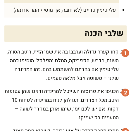
עלי טימין טריים (לא חובה, אך מוסיף המון ארומה)
שלבי הכנה
קחו קערה גדולה וערבבו בה את שמן הזית, רוטב הסויה,
השום, הדבש, הפפריקה, המלח והפלפל. הוסיפו כמה
עלי טימין אם בחרתם להשתמש בהם. זהו המרינדה
שלנו – פשוטה אבל מלאה טעמים.
הכניסו את פרוסות השייטל למרינדה ודאגו שהן עטופות
היטב מכל הצדדים. תנו להן לנוח במרינדה לפחות 10
דקות. אם יש לכם זמן, שימו אותן במקרר לשעה –
הטעמים רק יעמיקו.
חממו מחבת כבדה על אש גבוהה. כשהיא חמה מאוד,