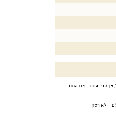
ם למשך 7-10 דקות עד שהוא מבושל, אך עדין עסיסי. אם אתם
ם – לא רסק.