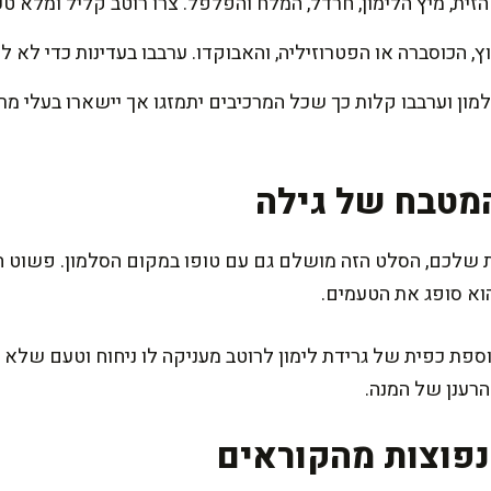
זית, מיץ הלימון, חרדל, המלח והפלפל. צרו רוטב קליל ומלא טע
 הכוסברה או הפטרוזיליה, והאבוקדו. ערבבו בעדינות כדי לא ל
מטבח של גילה
שלכם, הסלט הזה מושלם גם עם טופו במקום הסלמון. פשוט חתכ
הוא סופג את הטעמים.
ספת כפית של גרידת לימון לרוטב מעניקה לו ניחוח וטעם שלא 
רענן של המנה.
פוצות מהקוראים