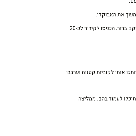
ם.
מעוך את האבוקדו.
לבסוף, הוסיפו את חתיכות הסלמון וערבבו קלות כך שכל המרכיבים יתמזגו אך יישארו בעלי מרקם ברור. הכניסו לקירור לכ-20
ו אותו לקוביות קטנות וערבבו
תוכלו לעמוד בהם. ממליצה