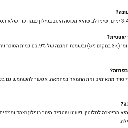
צרי סויה מתאימים ואת החמאה במחמאה. אפשר להשתמש גם בק
א התייצבה לחלוטין. פשוט עוטפים היטב בניילון נצמד ומניחי
לה.