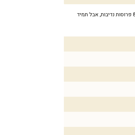
המתכון מספיק לעוגה אחת בקוטר 24 ס"מ – מושלמת לשבת ולארוחות חגיגיות. זה מספיק ל-8-10 פרוסות נדיבות, אבל תמיד