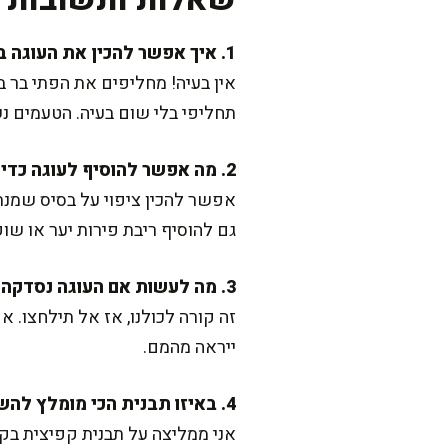
1. איך אפשר להכין את העוגה בגרסה ללא גלוטן?
אין בעיה! מחליפים את הפתי בר 
תחליפי בלי שום בעיה. הטעמים נ
2. מה אפשר להוסיף לעוגה כדי לשדרג אותה?
אפשר להכין ציפוי על בסיס שמנת
גם להוסיף ריבת פירות יער או שו
3. מה לעשות אם העוגה נסדקה במהלך האפייה?
זה קורה לכולנו, אז אל תילחצו. 
ייראה מהמם.
4. באיזו תבנית הכי מומלץ להשתמש?
אני ממליצה על תבנית קפיצית בקוטר 24 ס"מ. זה יקל על החילוץ של העוגה מהמעטפת, במיוחד אחרי שה