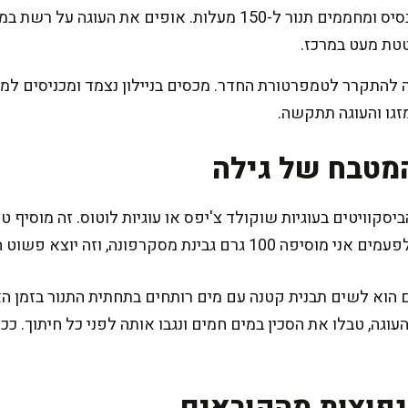
שופכים את התערובת מעל הבסיס ומחממים תנור ל-150 מעלות. אופים
טטת מעט במרכז.
זגו והעוגה תתקשה.
מטבח של גילה
יסקוויטים בעוגיות שוקולד צ'יפס או עוגיות לוטוס. זה מוסיף טו
ינת מסקרפונה, וזה יוצא פשוט חלומי.
הוא לשים תבנית קטנה עם מים רותחים בתחתית התנור בזמן האפי
וגה, טבלו את הסכין במים חמים ונגבו אותה לפני כל חיתוך. ככ
פוצות מהקוראים