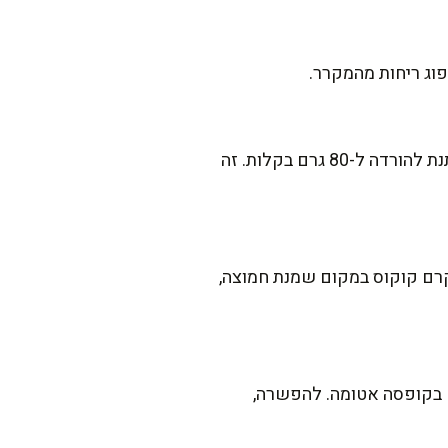
אפשר להשתמש בגבינות דלות שומן (3% במקום 5%) ובשמנת חמוצה של 9%. גם כמות הסוכר ניתנת להורדה ל-80 גרם בקלות. זה
רם קוקוס במקום שמנת חמוצה,
ם בקופסה אטומה. להפשרה,