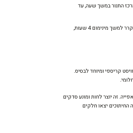
 את העוגה על רשת במרכז התנור במשך שעה, עד
מוציאים את העוגה ומניחים לה להתקרר לטמפרטורת החדר. מכסים בניילון נצמד ומכניסים למקרר למשך מינימום 4 שעות,
ויסט קריספי ומיוחד לבסיס.
יה. זה יוצר לחות ומונע סדקים
ה החיתוכים יצאו חלקים