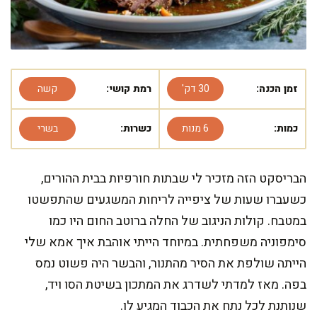
זמן הכנה:
30 דק'
רמת קושי:
קשה
כמות:
6 מנות
כשרות:
בשרי
הבריסקט הזה מזכיר לי שבתות חורפיות בבית ההורים,
כשעברו שעות של ציפייה לריחות המשגעים שהתפשטו
במטבח. קולות הניגוב של החלה ברוטב החום היו כמו
סימפוניה משפחתית. במיוחד הייתי אוהבת איך אמא שלי
הייתה שולפת את הסיר מהתנור, והבשר היה פשוט נמס
בפה. מאז למדתי לשדרג את המתכון בשיטת הסו ויד,
שנותנת לכל נתח את הכבוד המגיע לו.