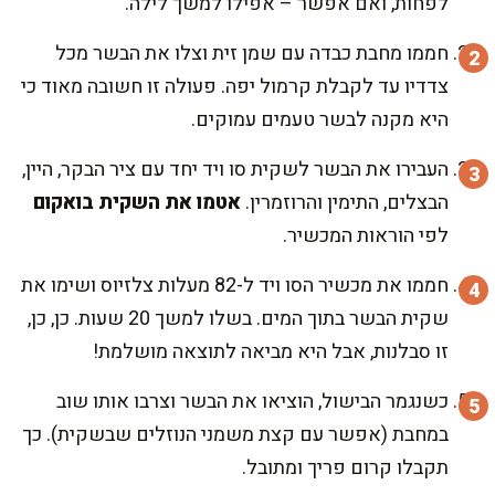
לפחות, ואם אפשר – אפילו למשך לילה.
חממו מחבת כבדה עם שמן זית וצלו את הבשר מכל
צדדיו עד לקבלת קרמול יפה. פעולה זו חשובה מאוד כי
היא מקנה לבשר טעמים עמוקים.
העבירו את הבשר לשקית סו ויד יחד עם ציר הבקר, היין,
הבצלים, התימין והרוזמרין.
אטמו את השקית בואקום
לפי הוראות המכשיר.
חממו את מכשיר הסו ויד ל-82 מעלות צלזיוס ושימו את
שקית הבשר בתוך המים. בשלו למשך 20 שעות. כן, כן,
זו סבלנות, אבל היא מביאה לתוצאה מושלמת!
כשנגמר הבישול, הוציאו את הבשר וצרבו אותו שוב
במחבת (אפשר עם קצת משמני הנוזלים שבשקית). כך
תקבלו קרום פריך ומתובל.