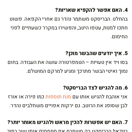
4. האם אפשר להקפיא שאריות?
בהחלט. הבריסקט משתמר נהדר גם אחרי הקפאה. פשוט
חתכו למנות, עטפו היטב, והפשירו במקרר כשעתיים לפני
החימום.
5. איך יודעים שהבשר מוכן?
בסו ויד אין טעויות – הטמפרטורה עושה את העבודה. בחום
נמוך ואיטי הבשר מתרכך ומגיע למרקם המושלם.
6. מה להגיש לצד הבריסקט?
אני אוהבת להגיש אותו עם
מנת תוספות
כמו פירה או אורז
לבן שסופג את הרוטב. גם ירקות אפויים משתלבים נהדר.
7. האם יש אפשרות להכין מראש ולהגיש מאוחר יותר?
בוודאי! הבריסקט רק משתבח אם מחממים אותו שוב בתוך