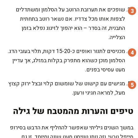
שופכים את תערובת הרוטב על הסלמון ומשתדלים
לצפות אותו מכל צדדיו. אם נשאר רוטב בתחתית
התבנית, זה בסדר – הוא יהפוך לזיגוג נפלא בזמן
הצלייה.
מכניסים לתנור ואופים כ-15-20 דקות, תלוי בעובי הדג.
הסלמון מוכן כשהוא מתפרק בקלות במזלג, אך עדיין
מעט עסיסי בפנים.
מגישים עם קישוט של שומשום קלוי ובצל ירוק קצוץ
מעל, למראה חגיגי ורענן.
טיפים והערות מהמטבח של גילה
במשך השנים גיליתי שאפשר להחליף את הדבש בסירופ
מייפל טבעי, וזה נותן טוויסט מעט שונה ומיוחד. זו גם