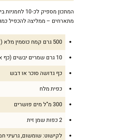
מתארחים – ממליצה להכפיל כמויות
500 גרם קמח כוסמין מלא (אפשר גם לערבב עם קמח רגיל, ביחס של 50:50)
10 גרם שמרים יבשים (כף אחת)
כף גדושה סוכר או דבש
כפית מלח
300 מ"ל מים פושרים
2 כפות שמן זית
לקישוט: שומשום, גרעיני חמנ