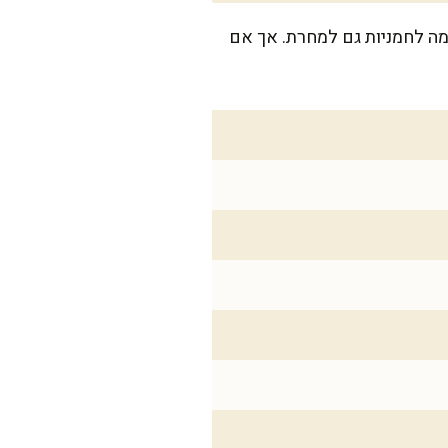
לם למשפחה של 6 נפשות, ואולי יישארו כמה לחמניות גם למחרת. אך אם