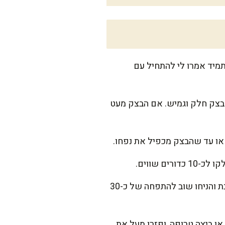
תמיד אמרו לי להתחיל עם
יקסר עם וו לישה כ-8-10 דקות, עד שמתקבל בצק חלק וגמיש. אם הבצק מעט
 או עד שהבצק מכפיל את נפחו.
 שווים.
צרו צורה עגולה או מאורכת לכל לחמנייה, וסדרו אותן על תבנית מרופדת בנייר אפייה. כסו במגבת והניחו שוב להתפחה של כ-30
עט מים או ביצה טרופה, ופזרו מעל את