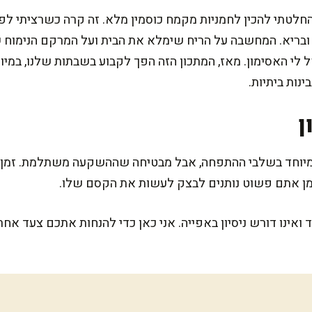
חלטתי להכין לחמניות מקמח כוסמין מלא. זה קרה כשרציתי 
ן ובריא. המחשבה על הריח שימלא את הבית ועל המרקם הנימוח
 לי האסימון. מאז, המתכון הזה הפך לקבוע בשבתות שלנו, במיו
נות ביתיות.
ן
במיוחד בשלבי ההתפחה, אבל מבטיחה שההשקעה משתלמת. זמן ה
ן אתם פשוט נותנים לבצק לעשות את הקסם שלו.
 ואינו דורש ניסיון באפייה. אני כאן כדי להנחות אתכם צעד אח