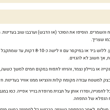
 והשמרים. הוסיפו את הסוכר (או הדבש) וערבבו שוב בעדינות. 
מו שצריך.
הוסיפו את המלח, המים והשמן. ללוש ביד או במ
, אך חשוב לא להגזים.
ייה או בניילון נצמד, והניחו לתפוח במקום חמים למשך כשעה,
טח עבודה מקומח קלות והוציאו ממנו אוויר בעדינות. חלקו לכ-10 כדורים
יח הנפלא של התפחה.
חממו מראש את התנור ל-180 מעלות. לאחר ההתפחה השנייה, הברישו כל לחמנייה במ