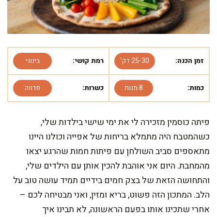
זמן הכנה:
25-30 דק'
רמת קושי:
בינוני
כמות:
8 מנות
כשרות:
פרווה
פיתה כוסמין מזכירה לי את ימי שישי בילדות שלי,
כשהמטבח היה מתמלא בריחות של אפייה וכולנו היינו
מתאספים סביב השולחן עם פיתות חמות שהרגע יצאו
מהמחבת. היום אני אוהבת להכין אותן עם הילדים שלי,
והתחושה הזאת של בצק חמים בידיים תמיד עושה טוב על
הלב. המתכון הזה פשוט, בריא ומזין, ואני מבטיחה לכם –
אחרי שתכינו אותו בפעם הראשונה, לא תבינו איך