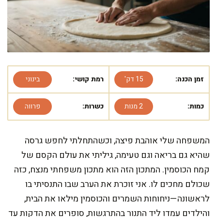
זמן הכנה:
15 דק'
רמת קושי:
בינוני
כמות:
2 מנות
כשרות:
פרווה
המשפחה שלי אוהבת פיצה, וכשהתחלתי לחפש גרסה
שהיא גם בריאה וגם טעימה, גיליתי את עולם הקסם של
קמח הכוסמין. המתכון הזה הוא מתכון משפחתי מנצח, כזה
שכולם מחכים לו. אני זוכרת את הערב שבו התנסיתי בו
לראשונה—ניחוחות השמרים והכוסמין מילאו את הבית,
והילדים עמדו ליד התנור בהתרגשות, סופרים את הדקות עד