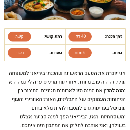
זמן הכנה:
40 דק'
רמת קושי:
קשה
כמות:
6 מנות
כשרות:
בשרי
אני זוכרת את הפעם הראשונה שהכנתי ביריאני למשפחה
שלי. זה היה ערב מיוחד, אחרי שחמותי סיפרה לי כמה היא
נהגה להכין את המנה הזו לארוחות חגיגיות. החיבור בין
הניחוחות העמוקים של התבלינים, האורז האוורירי והעוף
שבושל בעדינות גרם למטבח להיות מלא בחום
ומשפחתיות. מאז, הביריאני הפך למנה קבועה אצלנו
בשולחן, ואני אוהבת לחלוק את המתכון הזה איתכם.