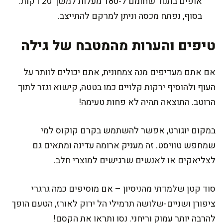
אופים בתנור שחומם ל-180 מעלות למשך 20 דקות.
בסוף, נפתח מכסה וניתן למרקם להתייצב.
טיפים והערות מהמטבח של גילה
אם אתם מעדיפים מנה צמחונית, אתם יכולים לוותר על
העוף ולהוסיף ירקות קלויים כמו בטטה, קישוא וגזר לתוך
הרוטב. התוצאה תהיה לא פחות טעימה!
במקום יוגורט, אפשר להשתמש בקרם קוקוס למי
שמחפש טוויסט. זה מעניק ארומה עדינה ומתאים גם
לצליאקים או לאנשים שרגישים למוצרי חלב.
סוד קטן שלמדתי מהניסיון – אם מוסיפים כמה גרגרי
ציפורן ושניים-שלושה תרמילי הל ירוק לאורז, הטעם הופך
להרבה יותר עמוק וריחני. נסו ותראו את הקסם!