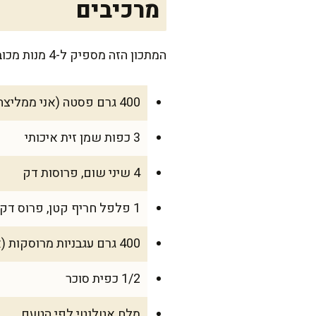
מרכיבים
המתכון הזה מספיק ל-4 מנות מכובדות, ואם תשמרו על הכללים – לא יישאר פירור בצלחת!
400 גרם פסטה (אני ממליצה על פנה או ספגטי)
3 כפות שמן זית איכותי
4 שיני שום, פרוסות דק
1 פלפל חריף קטן, פרוס דק (או פחות, לפי הטעם)
400 גרם עגבניות מרוסקות (אפשר להשתמש גם בשימורים איכותיים)
1/2 כפית סוכר
מלח אטלנטי לפי הטעם