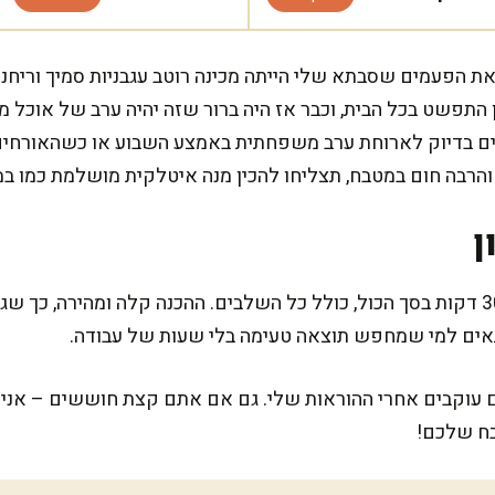
 הפעמים שסבתא שלי הייתה מכינה רוטב עגבניות סמיך וריחני 
התפשט בכל הבית, וכבר אז היה ברור שזה יהיה ערב של אוכל מ
בדיוק לארוחת ערב משפחתית באמצע השבוע או כשהאורחים מפ
הרבה חום במטבח, תצליחו להכין מנה איטלקית מושלמת כמו ב
ן
הכנת פסטה ארביאטה לוקחת כ-30 דקות בסך הכול, כולל כל השלבים. ההכנה קלה ומה
תאים למי שמחפש תוצאה טעימה בלי שעות של עבודה.
ם עוקבים אחרי ההוראות שלי. גם אם אתם קצת חוששים – אני
בח שלכם!