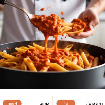
רמת קושי:
קל
כמות:
4 מנות