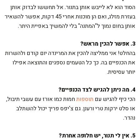
הסוד הוא לא לייבש אותן בתנור. אל תחששו לבדוק אותן
בעזרת מזלג, ואם הן מוכנות אחרי 45 דקות, אפשר להשאיר
אותן בחום נמוך ל"המתנה" בלי להמשיך באפיית היתר.
3. אפשר להכין מראש?
בהחלט! אני ממליצה להכין את המרינדה יום קודם ולהשרות
את הכנפיים בה. כך כל הטעמים נספגים והתוצאה אפילו
יותר עסיסית.
4. מה ניתן להגיש לצד הכנפיים?
הכי כיף להגיש עם
תוספות
חמות כמו אורז עם עשבי תיבול,
או סלט ירקות טרי ורענן. גם צ'יפס פריך יכול להשתלב
נהדר.
5. אין לי תנור, יש חלופה אחרת?