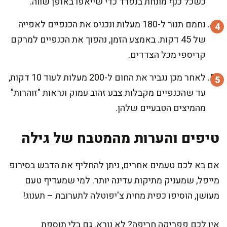
כשכל כנף מונחת בנפרד כדי שייאפו באופן שווה.
נחמם תנור ל-180 מעלות ונכניס את הכנפיים לאפייה
של 45 דקות. באמצע הזמן, נהפוך את הכנפיים למרקם
קריספי מכל הצדדים.
לאחר מכן נגביר את החום ל-200 מעלות לעוד 10 דקות,
עד שהכנפיים מקבלות צבע זהוב עמוק ונראות "זוהרות"
מהמיצים הטבעיים שלהן.
טיפים והערות מהמטבח של גילה
אם בא לכם טעמים אחרים, ניתן להחליף את הדבש בסירופ
מייפל, שמעניק מתיקות עדינה יותר. למי שמעדיף טעם
מעושן, הוסיפו כפית מחית צ'יפוטלה לתערובת – תענוג!
אין לכם פפריקה חריפה? לא נורא. גם בלי תוספת