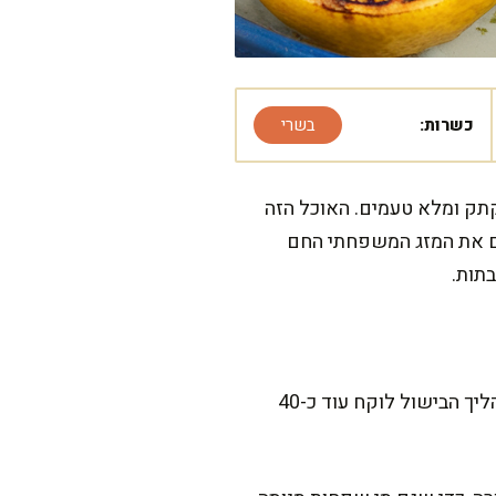
כשרות:
בשרי
קתק ומלא טעמים. האוכל הזה
ים את המזג המשפחתי החם
תות.
המתכון הזה דורש קצת תשומת לב, אבל אתם תיהנו מכל רגע. ההכנה עצמה לוקחת כ-20 דקות, ותהליך הבישול לוקח עוד כ-40