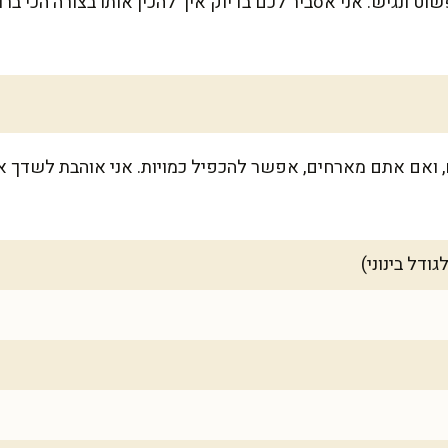
וט ונגיש. אני אסביר לכם בדיוק איך להכין אותו בצורה הכי בר
-6 אנשים רעבים, ואם אתם מארחים, אפשר להכפיל כמויות. אני אוהבת ל