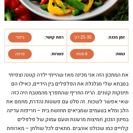
זמן הכנה:
25-30 דק'
רמת קושי:
בינוני
כמות:
6 מנות
כשרות:
פרווה
את המתכון הזה אני מכינה מאז שהייתי ילדה קטנה וצפיתי
בסבתא שלי מגלגלת את הפלפלים בין הידיים, כאילו הם
תינוקות קטנים. הריח החריף שהתפרץ מהמטבח היה כזה
שאי אפשר לשכוח. זה סלט עם פשטות נהדרת, מחמם את
הלב ומלא בטעמים שמביאים תחושת בית – חריפות עדינה
במינון הנכון, חמיצות מרעננת וטעם עמוק של פלפלים
קלויים כמו שכולנו אוהבים. מתאים לכל שולחן – מארוחת