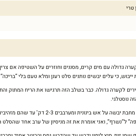
רה גדולה עם מים קרים, מסננים וחוזרים על השטיפה אם צריך.
ייבוש, כי עלים יבשים נותנים סלט רענן ומלא טעם בלי “בריכה”
ירים לקערה גדולה. כבר בשלב הזה תרגישו את הריח המתוק והח
 נוסטלגי.
קולים את השקדים: מחממים מחבת יבשה על אש בינו
יפה” ל“נשרף”, ואני אומרת את זה מניסיון של ערב אחד שהסלט 
ם שמן זית, מיץ לימון ודבש עד שהדבש נמס והרוטב אחיד ומבר