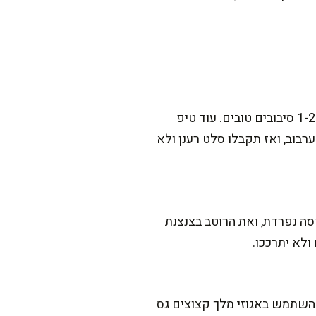
הכי חשוב לייבש את התרד כמו שצריך. אני שוטפת, מסננת, ואז מייבשת במגבת או בסלסלת ייבוש 1-2 סיבובים טובים. עוד טיפ
“לנשום” בקערה פתוחה לפני ערבוב, ואז תקבלו סלט רענן ולא
סה נפרדת, ואת הרוטב בצנצנת
ולא יתרככו.
השתמש באגוזי מלך קצוצים גס