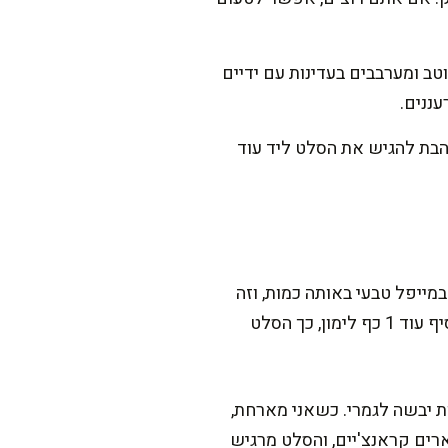
ב ומערבבים בעדינות עם ידיים
עננים.
הבת להגיש את הסלט ליד עוד
ייפל טבעי באותה כמות, וזה
יוצא נהדר ומאוזן. ואם אתם רוצים גרסה יותר בריא ומזין, אפשר להקטין את הדבש לחצי כף ולהוסיף עוד 1 כף לימון, כך הסלט
ת יבשה לגמרי. כשאני מארחת,
רים קראנצ'יים, והסלט מרגיש