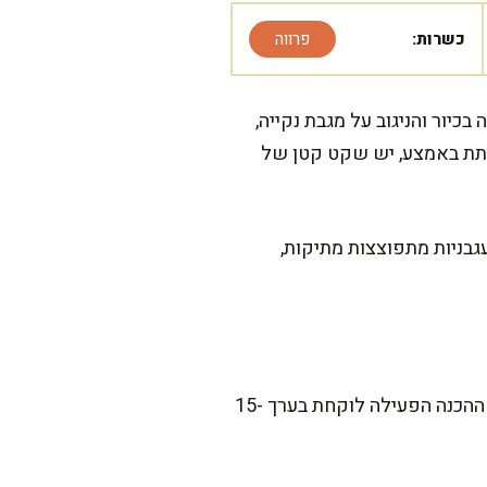
כשרות:
פרווה
כיור והניגוב על מגבת נקייה,
חתת באמצע, יש שקט קטן של
בניות מתפוצצות מתיקות,
הסלט הזה מהיר, אבל אני אוהבת לתת לו כמה דקות של תשומת לב, בעיקר בשטיפה וייבוש התרד. ההכנה הפעילה לוקחת בערך 15-