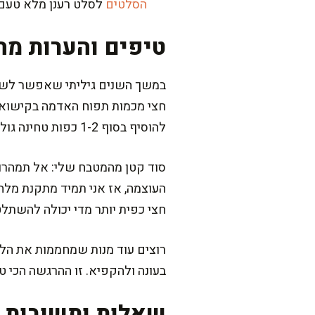
הסלטים
לסלט רענן מלא טעם,
טיפים והערות מה
במשך השנים גיליתי שאפשר לשחק
להוסיף בסוף 1-2 כפות טחינה גולמית ולערבב טוב, זה נותן עומק וטעם אגוזי עדין.
סוד קטן מהמטבח שלי: אל תמהרו 
העוצמה, אז אני תמיד מתקנת מלח 
חצי כפית יותר מדי יכולה להשתלט,
רוצים עוד מנות שמחממות את הלב 
בעונה ולהקפיא. זו ההרגשה הכי 
שאלות ותשובות נ