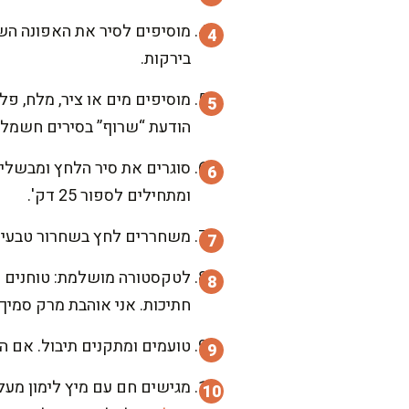
מוסיפים לסיר את האפונה השט
בירקות.
מוסיפים מים או ציר, מלח, פל
הודעת “שרוף” בסירים חשמלי
ומתחילים לספור 25 דק'.
משחררים לחץ בשחרור טבעי 10 דק', ואז שחרור מהיר בזהירות לפי הוראות הסיר. פותחים ומוציאים את עלי הדפנה
חתיכות. אני אוהבת מרק סמיך,
טועמים ומתקנים תיבול. אם המרק סמיך מדי, מוס
מגישים חם עם מיץ לימון מעל.