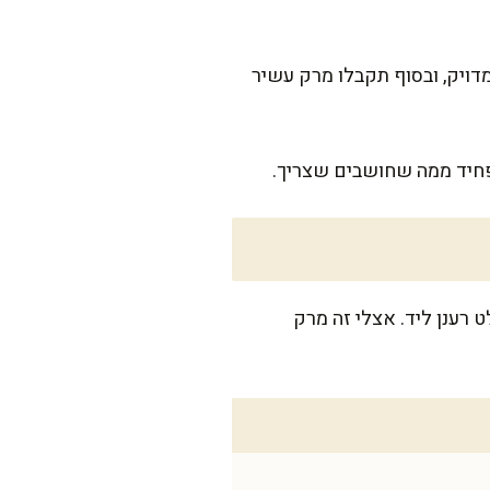
מדויק, ובסוף תקבלו מרק עשיר
חיד ממה שחושבים שצריך.
 או ל-8 אם מוסיפים לחם טוב וסלט רענן ליד. אצלי זה מרק