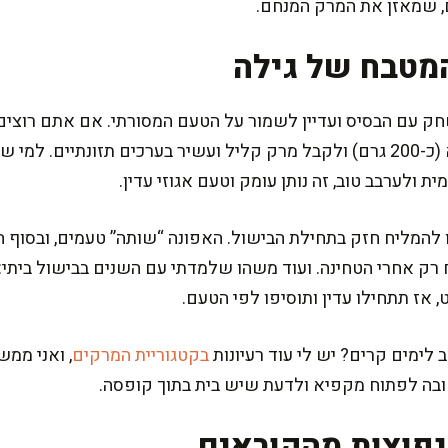
 שמאזן את המרק המנחם.
מטבח של גילה
 עם הבסיס ועדיין לשמור על הטעם המסורתי. אם אתם רוצים 
חצי מכמות תפוח האדמה בקישוא (כ-200 גרם) ולקבל מרק קליל ועשיר בערכים ת
להמליח חזק בתחילת הבישול. האפונה “שותה” טעמים, ובסוף 
רק אחרי הטחינה. ועוד משהו שלמדתי עם השנים בבישול ביתי: 
 אז תתחילו עדין ותוסיפו לפי הטעם.
לימים קרים? יש לי עוד רעיונות
בקטגוריית המרקים
, ואני ממ
טובה לפתוח מקפיא ולדעת שיש בית בתוך קופסה.
פוצות מהקוראים