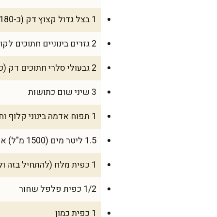
1 בצל גדול קצוץ דק (כ-180 גרם)
2 גזרים בינוניים חתוכים לקוביות קטנות (כ-200 גרם)
2 גבעולי סלרי חתוכים דק (כ-80 גרם)
3 שיני שום כתושות
1 תפוח אדמה בינוני קלוף וחתוך לקוביות (כ-180 גרם)
1.5 ליטר מים (1500 מ"ל) או ציר ירקות
1 כפית מלח (להתחיל בזה ולהתאים בסוף)
1/2 כפית פלפל שחור
1 כפית כמון