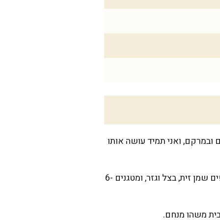
ובמרקם, ואני תמיד עושה אותו
מחממים את סיר הלחץ על מצב טיגון/השחמה (או על אש בינונית אם זה סיר לחץ רגיל). מוסיפים שמן זית, בצל וגזר, ומטגנים 6-
בית משהו מנחם.