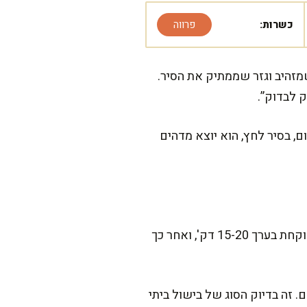
כשרות:
פרווה
זהיב וגזר שממתיק את הסיר.
 לבדוק”.
, בסיר לחץ, הוא יוצא מדהים
המתכון הזה מרגיש כמו סיר שהתבשל חצי יום, אבל בסיר לחץ הוא מתקדם מהר. ההכנה הפעילה לוקחת בערך 15-20 דק', ואחר כך
נחם. זה בדיוק הסוג של בישול ביתי