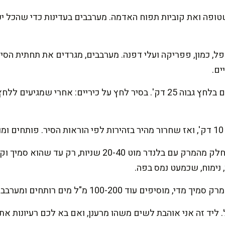
ופה ואת קוביות תפוח האדמה. מערבבים בעדינות כדי שהכל יכו
פל, כמון, פפריקה ועלי דפנה. מערבבים, מגרדים את תחתית הס
ים.
סוגרים את סיר הלחץ ומבשלים בלחץ גבוה 25 דק'. בסיר לחץ על כיריים: אחרי 
.
לטקסטורה מושלמת: טוחנים חלק מהמרק עם בלנדר מוט 20-40 
 נימוח, שכמעט נמס בפה.
יפים עוד 100-200 מ"ל מים רותחים ומערבבים.
 ליד זה אני אוהבת לשים משהו מרענן, ואם בא לכם רעיונות את