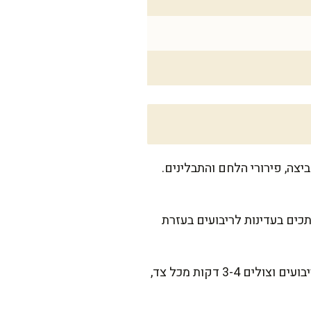
צה, פירורי הלחם והתבלינים.
שלנו, מרדדים את התערובת על נייר אפייה עד לעובי של 1.5 ס"מ. חותכים בעדינות לריבועים בעזרת
בינתיים, מחממים גריל או מחבת פסים עם מעט שמן זית. כשהשמן חם, מניחים בזהירות את הריבועים וצולים 3-4 דקות מכל צד,