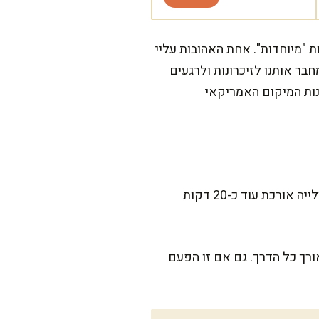
ת "מיוחדות". אחת האהובות עליי
בר אותנו לזיכרונות ולרגעים
נות המיקום האמריקאי
המתכון הזה דורש קצת השקעה, אבל כל צעד פשוט וברור. הכנת התערובת לוקחת כ-15 דקות, והצלייה אורכת עוד כ-20 דקות
ורך כל הדרך. גם אם זו הפעם