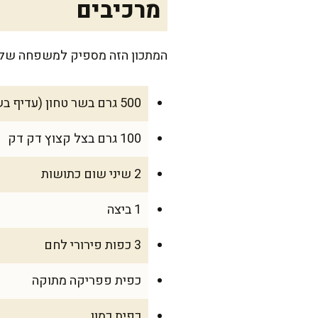
מרכיבים
המתכון הזה מספיק למשפחה של 4 נפשות רעבות, ואם יש לכם עוד כמה אורחים – תמיד קל להכפיל את הכמויו
500 גרם בשר טחון (עדיף בשר בקר טרי עם 15%-20% שומן)
100 גרם בצל קצוץ דק דק
2 שיני שום כתושות
1 ביצה
3 כפות פירורי לחם
כפית פפריקה מתוקה
כפית כמון