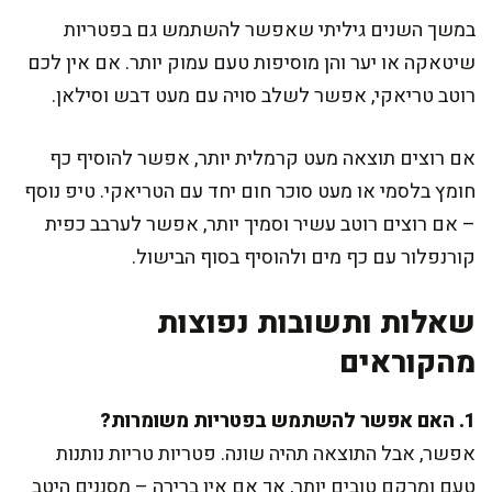
במשך השנים גיליתי שאפשר להשתמש גם בפטריות
שיטאקה או יער והן מוסיפות טעם עמוק יותר. אם אין לכם
רוטב טריאקי, אפשר לשלב סויה עם מעט דבש וסילאן.
אם רוצים תוצאה מעט קרמלית יותר, אפשר להוסיף כף
חומץ בלסמי או מעט סוכר חום יחד עם הטריאקי. טיפ נוסף
– אם רוצים רוטב עשיר וסמיך יותר, אפשר לערבב כפית
קורנפלור עם כף מים ולהוסיף בסוף הבישול.
שאלות ותשובות נפוצות
מהקוראים
1. האם אפשר להשתמש בפטריות משומרות?
אפשר, אבל התוצאה תהיה שונה. פטריות טריות נותנות
טעם ומרקם טובים יותר, אך אם אין ברירה – מסננים היטב