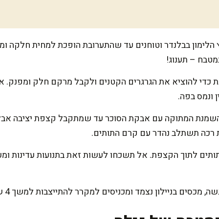
 הלימון בבלנדר וטוחנים עד שהתערובת הופכת למחית חלקה ומש
טבח – תענוג!
 כדי להוציא את הגרגרים הקטנים ולקבל מרקם חלק ומפנק. אל
 ונמס בפה.
שמנת המתוקה עם אבקת הסוכר עד שמתקבל קצפת יציבה אבל 
ת רכה תשתלב נהדר עם קרם התותים.
תים לתוך הקצפת. אל תשכחו לעשות זאת בתנועות עדינות ומעג
סים בניילון נצמד ומכניסים למקרר להתייצבות למשך 4 שעות לפחות.