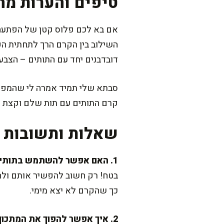
טיפים והערות מה
אם בא לכם פלוס קטן של הפתעה, 
השילוב בין הקרם הרך לתחתית הפר
דובדבנים יחד עם התותים – הצבעים
סבתא שלי תמיד אמרה לי שהמפתח
קרם התותים עם תות שלם וקצת עלי
שאלות ותשובות נ
1. האם אפשר להשתמש בתותים קפואים?
בטח! רק חשוב להפשיר אותם ולהו
כך שהקרם לא יצא מימי.
2. איך אפשר להפוך את המתכון לפרווה?