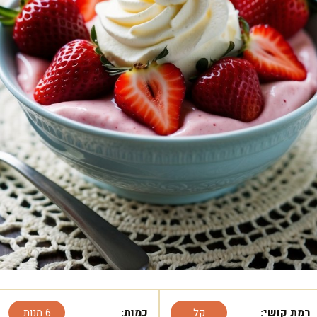
רמת קושי:
קל
כמות:
6 מנות