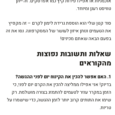
אוכמניות או אפילו פירות קיץ כמו אפרסקים. זה ייתן
טוויסט רענן ומיוחד.
סוד קטן שלי הוא הוספת גרידת לימון לקרם – זה מקפיץ
את הטעמים ונותן איזון לעושר של המסקרפונה. נסו את זה
בפעם הבאה שאתם מכינים!
שאלות ותשובות נפוצות
מהקוראים
1. האם אפשר להכין את הקינוח יום לפני ההגשה?
בדיוק! אני אפילו ממליצה להכין את הקרם יום לפני, כי
הזמן במקרר עוזר לטעמים להתמזג בצורה מושלמת. רק
שימו את התותים קרוב יותר לזמן ההגשה, כדי שישמרו על
טריות.