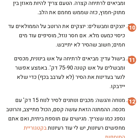
ומביאים לרתיחה קצרה. הטעם צריך להיות מאוזן בין
מתוק-חמוץ, כזה שממש מחמם את הלב.
יוצקים ומבשלים: יוצקים את הרוטב על הממולאים עד
כיסוי כמעט מלא. אם חסר נוזל, מוסיפים עוד מים
חמים; חשוב שהסיר לא יתייבש.
בישול עדין: מביאים לרתיחה על אש בינונית, מכסים
ומבשלים על אש קטנה 75-90 דק'. באמצע אפשר
לנער בעדינות את הסיר (לא לערבב בכף) כדי שלא
יידבקו.
מנוחה והגשה: מכבים ונותנים לסיר לנוח 15 דק' עם
מכסה. ההמתנה הזאת עושה קסם, הכול מתייצב, והרוטב
נספג כמו שצריך. מגישים עם תוספת ביתית, ואם אתם
מחפשים רעיונות, יש לי עוד רעיונות
בקטגוריית
התוספות
.