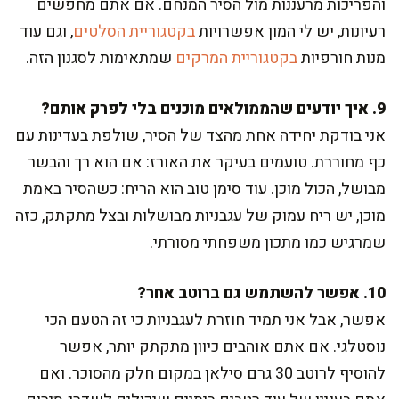
והפריכות מרעננות מול הסיר המנחם. אם אתם מחפשים
רעיונות, יש לי המון אפשרויות
בקטגוריית הסלטים
, וגם עוד
מנות חורפיות
בקטגוריית המרקים
שמתאימות לסגנון הזה.
9. איך יודעים שהממולאים מוכנים בלי לפרק אותם?
אני בודקת יחידה אחת מהצד של הסיר, שולפת בעדינות עם
כף מחוררת. טועמים בעיקר את האורז: אם הוא רך והבשר
מבושל, הכול מוכן. עוד סימן טוב הוא הריח: כשהסיר באמת
מוכן, יש ריח עמוק של עגבניות מבושלות ובצל מתקתק, כזה
שמרגיש כמו מתכון משפחתי מסורתי.
10. אפשר להשתמש גם ברוטב אחר?
אפשר, אבל אני תמיד חוזרת לעגבניות כי זה הטעם הכי
נוסטלגי. אם אתם אוהבים כיוון מתקתק יותר, אפשר
להוסיף לרוטב 30 גרם סילאן במקום חלק מהסוכר. ואם