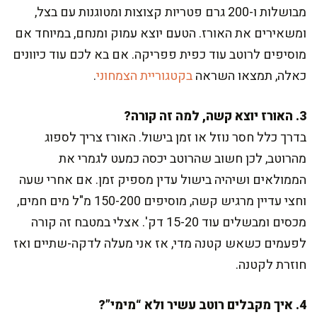
מבושלות ו-200 גרם פטריות קצוצות ומטוגנות עם בצל,
ומשאירים את האורז. הטעם יוצא עמוק ומנחם, במיוחד אם
מוסיפים לרוטב עוד כפית פפריקה. אם בא לכם עוד כיוונים
כאלה, תמצאו השראה
בקטגוריית הצמחוני
.
3. האורז יוצא קשה, למה זה קורה?
בדרך כלל חסר נוזל או זמן בישול. האורז צריך לספוג
מהרוטב, לכן חשוב שהרוטב יכסה כמעט לגמרי את
הממולאים ושיהיה בישול עדין מספיק זמן. אם אחרי שעה
וחצי עדיין מרגיש קשה, מוסיפים 150-200 מ"ל מים חמים,
מכסים ומבשלים עוד 15-20 דק'. אצלי במטבח זה קורה
לפעמים כשאש קטנה מדי, אז אני מעלה לדקה-שתיים ואז
חוזרת לקטנה.
4. איך מקבלים רוטב עשיר ולא “מימי”?