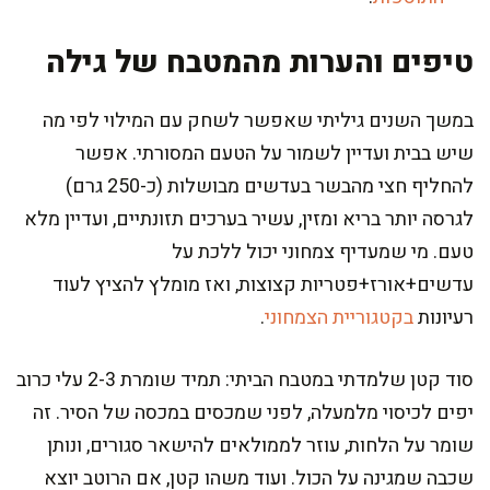
טיפים והערות מהמטבח של גילה
במשך השנים גיליתי שאפשר לשחק עם המילוי לפי מה
שיש בבית ועדיין לשמור על הטעם המסורתי. אפשר
להחליף חצי מהבשר בעדשים מבושלות (כ-250 גרם)
לגרסה יותר בריא ומזין, עשיר בערכים תזונתיים, ועדיין מלא
טעם. מי שמעדיף צמחוני יכול ללכת על
עדשים+אורז+פטריות קצוצות, ואז מומלץ להציץ לעוד
רעיונות
בקטגוריית הצמחוני
.
סוד קטן שלמדתי במטבח הביתי: תמיד שומרת 2-3 עלי כרוב
יפים לכיסוי מלמעלה, לפני שמכסים במכסה של הסיר. זה
שומר על הלחות, עוזר לממולאים להישאר סגורים, ונותן
שכבה שמגינה על הכול. ועוד משהו קטן, אם הרוטב יוצא