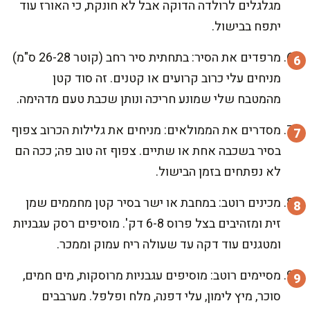
מגלגלים לרולדה הדוקה אבל לא חונקת, כי האורז עוד
יתפח בבישול.
מרפדים את הסיר: בתחתית סיר רחב (קוטר 26-28 ס"מ)
מניחים עלי כרוב קרועים או קטנים. זה סוד קטן
מהמטבח שלי שמונע חריכה ונותן שכבת טעם מדהימה.
מסדרים את הממולאים: מניחים את גלילות הכרוב צפוף
בסיר בשכבה אחת או שתיים. צפוף זה טוב פה; ככה הם
לא נפתחים בזמן הבישול.
מכינים רוטב: במחבת או ישר בסיר קטן מחממים שמן
זית ומזהיבים בצל פרוס 6-8 דק'. מוסיפים רסק עגבניות
ומטגנים עוד דקה עד שעולה ריח עמוק וממכר.
מסיימים רוטב: מוסיפים עגבניות מרוסקות, מים חמים,
סוכר, מיץ לימון, עלי דפנה, מלח ופלפל. מערבבים